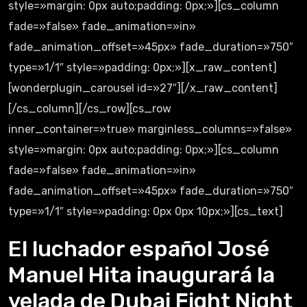
style=»margin: 0px auto;padding: 0px;»][cs_column
fade=»false» fade_animation=»in»
fade_animation_offset=»45px» fade_duration=»750″
type=»1/1″ style=»padding: 0px;»][x_raw_content]
[wonderplugin_carousel id=»27″][/x_raw_content]
[/cs_column][/cs_row][cs_row
inner_container=»true» marginless_columns=»false»
style=»margin: 0px auto;padding: 0px;»][cs_column
fade=»false» fade_animation=»in»
fade_animation_offset=»45px» fade_duration=»750″
type=»1/1″ style=»padding: 0px 0px 10px;»][cs_text]
El luchador español José
Manuel Hita inaugurará la
velada de Dubai Fight Night