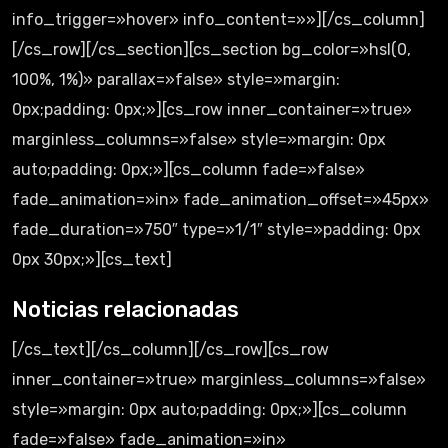
info_trigger=»hover» info_content=»»][/cs_column]
[/cs_row][/cs_section][cs_section bg_color=»hsl(0,
100%, 1%)» parallax=»false» style=»margin:
0px;padding: 0px;»][cs_row inner_container=»true»
marginless_columns=»false» style=»margin: 0px
auto;padding: 0px;»][cs_column fade=»false»
fade_animation=»in» fade_animation_offset=»45px»
fade_duration=»750″ type=»1/1″ style=»padding: 0px
0px 30px;»][cs_text]
Noticias relacionadas
[/cs_text][/cs_column][/cs_row][cs_row
inner_container=»true» marginless_columns=»false»
style=»margin: 0px auto;padding: 0px;»][cs_column
fade=»false» fade_animation=»in»