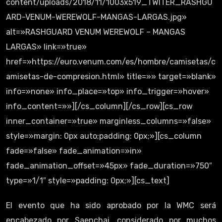
content/uploads/2018/11/1003x519_TWITER_RASHGU
ARD-VENUM-WEREWOLF-MANGAS-LARGAS.jpg»
alt=»RASHGUARD VENUM WEREWOLF – MANGAS
LARGAS» link=»true»
href=»https://euro.venum.com/es/hombre/camisetas/c
amisetas-de-compresion.html» title=»» target=»blank»
info=»none» info_place=»top» info_trigger=»hover»
info_content=»»][/cs_column][/cs_row][cs_row
inner_container=»true» marginless_columns=»false»
style=»margin: 0px auto;padding: 0px;»][cs_column
fade=»false» fade_animation=»in»
fade_animation_offset=»45px» fade_duration=»750″
type=»1/1″ style=»padding: 0px;»][cs_text]
El evento que ha sido aprobado por la WMC será
encabezado por Saenchai, considerado por muchos