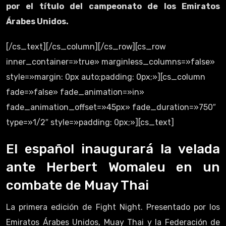
por el título del campeonato de los Emiratos
Árabes Unidos.
[/cs_text][/cs_column][/cs_row][cs_row
inner_container=»true» marginless_columns=»false»
style=»margin: 0px auto;padding: 0px;»][cs_column
fade=»false» fade_animation=»in»
fade_animation_offset=»45px» fade_duration=»750″
type=»1/2″ style=»padding: 0px;»][cs_text]
El español inaugurará la velada
ante Herbert Womaleu en un
combate de Muay Thai
La primera edición de Fight Night. Presentado por los
Emiratos Árabes Unidos, Muay Thai y la Federación de