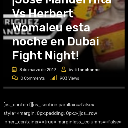
Vs Herbert
Womaleu esta
noche en Dubai
Fight Night!
8 de marzo de 2019
by
titanchannel
0
Comments
903
Views
[cs_content][cs_section parallax=»false»
style=»margin: 0px;padding: 0px;»][cs_row
inner_container=»true» marginless_columns=»false»