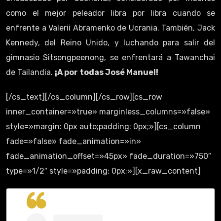
como el mejor peleador libra por libra cuando se
enfrente a Valerii Abramenko de Ucrania. También, Jack
Kennedy, del Reino Unido, y luchando para salir del
gimnasio Sitsongpeenong, se enfrentará a Tawanchai
de Tailandia.
¡A por todas José Manuel!
[/cs_text][/cs_column][/cs_row][cs_row
inner_container=»true» marginless_columns=»false»
style=»margin: 0px auto;padding: 0px;»][cs_column
fade=»false» fade_animation=»in»
fade_animation_offset=»45px» fade_duration=»750″
type=»1/2″ style=»padding: 0px;»][x_raw_content]