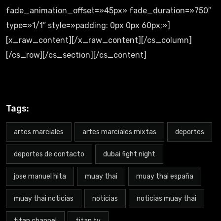
fade_animation_offset=»45px» fade_duration=»750″
type=»1/1″ style=»padding: 0px 0px 60px;»]
[x_raw_content][/x_raw_content][/cs_column]
[/cs_row][/cs_section][/cs_content]
Tags:
artes marciales
artes marciales mixtas
deportes
deportes de contacto
dubai fight night
jose manuel hita
muay thai
muay thai españa
muay thai noticias
noticias
noticias muay thai
titan channel
titan tv