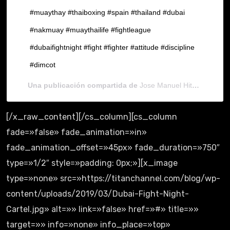
#muaythay #thaiboxing #spain #thailand #dubai
#nakmuay #muaythailife #fightleague
#dubaifightnight #fight #fighter #attitude #discipline
#dimcot
Una publicación compartida de
Jose Manuel Hita Rodriguez
[/x_raw_content][/cs_column][cs_column
fade=»false» fade_animation=»in»
fade_animation_offset=»45px» fade_duration=»750″
type=»1/2″ style=»padding: 0px;»][x_image
type=»none» src=»https://titanchannel.com/blog/wp-
content/uploads/2019/03/Dubai-Fight-Night-
Cartel.jpg» alt=»» link=»false» href=»#» title=»»
target=»» info=»none» info_place=»top»