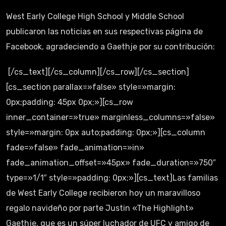
West Early College High School y Middle School
publicaron las noticias en sus respectivas página de
Facebook, agradeciendo a Gaethje por su contribución:
[/cs_text][/cs_column][/cs_row][/cs_section]
[cs_section parallax=»false» style=»margin:
0px;padding: 45px 0px;»][cs_row
inner_container=»true» marginless_columns=»false»
style=»margin: 0px auto;padding: 0px;»][cs_column
fade=»false» fade_animation=»in»
fade_animation_offset=»45px» fade_duration=»750″
type=»1/1″ style=»padding: 0px;»][cs_text]Las familias
de West Early College recibieron hoy un maravilloso
regalo navideño por parte Justin «The Highlight»
Gaethje, que es un súper luchador de UFC y amigo de