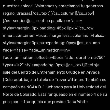
nuestros chicos. ¡Valoramos y apreciamos tu generoso
regalo! Gracias.[/cs_text][/cs_column][/cs_row]
[/cs_section][cs_section parallax=»false»
style=»margin: 0px;padding: 45px 0px;»][cs_row
inner_container=»true» marginless_columns=»false»
style=»margin: 0px auto;padding: 0px;»][cs_column
fade=»false» fade_animation=»in»
fade_animation_offset=»45px» fade_duration=»750″
type=»1/2″ style=»padding: 0px;»][cs_text]Gaethje
sale del Centro de Entrenamiento Grudge en Arvada
(Colorado), bajo la tutela de Trevor Wittman. También es
campeón de NCAA D-1 luchando para la Universidad del
Norte de Colorado. Está ranqueado en el número 4 de su
peso por la franquicia que preside Dana White.