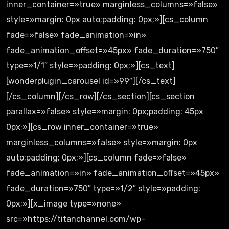
inner_container=»true» marginless_columns=»false»
style=»margin: 0px auto;padding: 0px;»][cs_column
fade=»false» fade_animation=»in»
fade_animation_offset=»45px» fade_duration=»750″
type=»1/1″ style=»padding: 0px;»][cs_text]
[wonderplugin_carousel id=»99″][/cs_text]
[/cs_column][/cs_row][/cs_section][cs_section
parallax=»false» style=»margin: 0px;padding: 45px
0px;»][cs_row inner_container=»true»
marginless_columns=»false» style=»margin: 0px
auto;padding: 0px;»][cs_column fade=»false»
fade_animation=»in» fade_animation_offset=»45px»
fade_duration=»750″ type=»1/2″ style=»padding:
0px;»][x_image type=»none»
src=»https://titanchannel.com/wp-