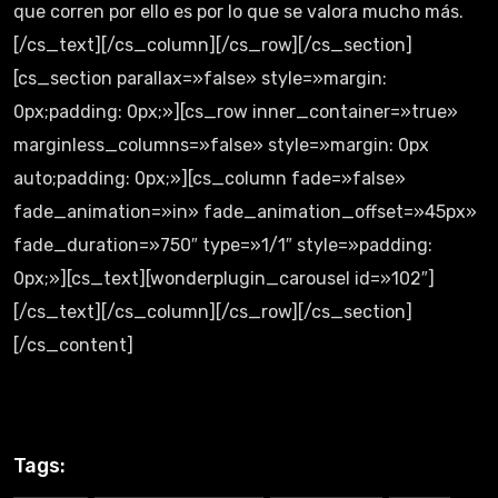
que corren por ello es por lo que se valora mucho más.
[/cs_text][/cs_column][/cs_row][/cs_section]
[cs_section parallax=»false» style=»margin:
0px;padding: 0px;»][cs_row inner_container=»true»
marginless_columns=»false» style=»margin: 0px
auto;padding: 0px;»][cs_column fade=»false»
fade_animation=»in» fade_animation_offset=»45px»
fade_duration=»750″ type=»1/1″ style=»padding:
0px;»][cs_text][wonderplugin_carousel id=»102″]
[/cs_text][/cs_column][/cs_row][/cs_section]
[/cs_content]
Tags: