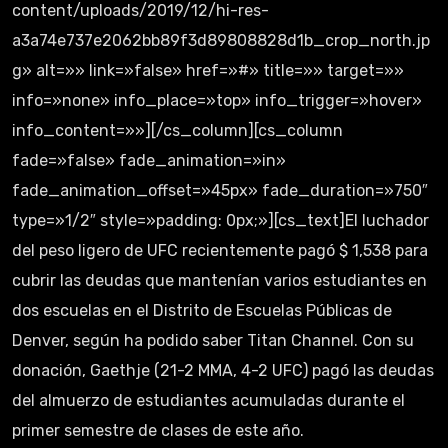
content/uploads/2019/12/hi-res-
a3a74e737e2062bb89f3d89808828d1b_crop_north.jp
g» alt=»» link=»false» href=»#» title=»» target=»»
info=»none» info_place=»top» info_trigger=»hover»
info_content=»»][/cs_column][cs_column
fade=»false» fade_animation=»in»
fade_animation_offset=»45px» fade_duration=»750″
type=»1/2″ style=»padding: 0px;»][cs_text]El luchador
del peso ligero de UFC recientemente pagó $ 1,538 para
cubrir las deudas que mantenían varios estudiantes en
dos escuelas en el Distrito de Escuelas Públicas de
Denver, según ha podido saber Titan Channel. Con su
donación, Gaethje (21-2 MMA, 4-2 UFC) pagó las deudas
del almuerzo de estudiantes acumuladas durante el
primer semestre de clases de este año.