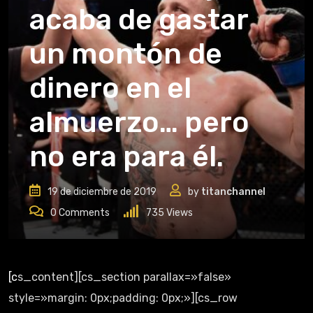
acaba de gastar
un montón de
dinero en el
almuerzo… pero
no era para él.
19 de diciembre de 2019
by
titanchannel
0
Comments
735
Views
[cs_content][cs_section parallax=»false»
style=»margin: 0px;padding: 0px;»][cs_row