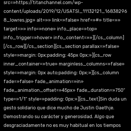
src=»https://titanchannel.com/wp-
content/uploads/2019/12/USATSI_11132121_16838296
8_lowres.jpg» alt=»» link=»false» href=»#» title=»»
target=»» info=»none» info_place=»top»
info_trigger=»hover» info_content=»»][/cs_column]
[/cs_row][/cs_section][cs_section parallax=»false»
style=»margin: 0px;padding: 45px 0px;»][cs_row
inner_container=»true» marginless_columns=»false»
style=»margin: 0px auto;padding: 0px;»][cs_column
fade=»false» fade_animation=»in»
fade_animation_offset=»45px» fade_duration=»750″
type=»1/1″ style=»padding: 0px;»][cs_text]Sin duda un
gesto solidario que dice mucho de Justin Gaethje.
Demostrando su carácter y generosidad. Algo que
desgraciadamente no es muy habitual en los tiempos