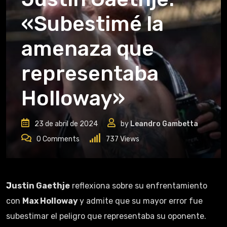
«Subestimé la
amenaza que
representaba
Holloway»
23 de abril de 2024
by
Leandro Gambetta
0
Comments
737
Views
Justin Gaethje
reflexiona sobre su enfrentamiento
con
Max Holloway
y admite que su mayor error fue
subestimar el peligro que representaba su oponente.