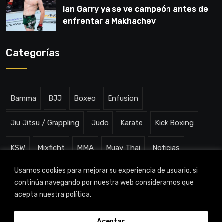
Ian Garry ya se ve campeón antes de
enfrentar a Makhachev
Categorías
Bamma
BJJ
Boxeo
Enfusion
Jiu Jitsu / Grappling
Judo
Karate
Kick Boxing
KSW
Mixfight
MMA
Muay Thai
Noticias
Usamos cookies para mejorar su experiencia de usuario, si
One ChampionShip
Slam Arena
Uncategorized
continúa navegando por nuestra web consideramos que
acepta nuestra política.
Aceptar