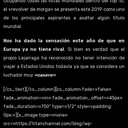
Ocupando todas las listas mundiales dentro del top 10,
el «revolver de morga» se presenta este 2019 como uno
de los principales aspirantes a asaltar algún título
mundial.
Nos ha dado la sensación este año de que en
Europa ya no tiene rival
. Si bien es verdad que el
propio Lejarraga ha reconocido no tener intención de
viajar a Estados Unidos todavía ya que se considera un
luchador muy
«casero»
.
[/cs_text][/cs_column][cs_column fade=»false»
fade_animation=»in» fade_animation_offset=»45px»
fade_duration=»750″ type=»1/2″ style=»padding:
0px;»][x_image type=»none»
src=»https://titanchannel.com/blog/wp-