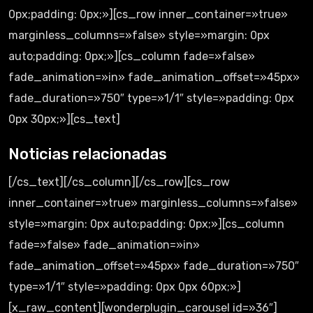
0px;padding: 0px;»][cs_row inner_container=»true»
marginless_columns=»false» style=»margin: 0px
auto;padding: 0px;»][cs_column fade=»false»
fade_animation=»in» fade_animation_offset=»45px»
fade_duration=»750″ type=»1/1″ style=»padding: 0px
0px 30px;»][cs_text]
Noticias relacionadas
[/cs_text][/cs_column][/cs_row][cs_row
inner_container=»true» marginless_columns=»false»
style=»margin: 0px auto;padding: 0px;»][cs_column
fade=»false» fade_animation=»in»
fade_animation_offset=»45px» fade_duration=»750″
type=»1/1″ style=»padding: 0px 0px 60px;»]
[x_raw_content][wonderplugin_carousel id=»36″]