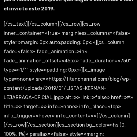
el invicto este 2019.
[/cs_text][/cs_column][/cs_row][cs_row
inner_container=»true» marginless_columns=»false»
style=»margin: 0px auto;padding: 0px;»][cs_column
fade=»false» fade_animation=»in»
fade_animation_offset=»45px» fade_duration=»750″
type=»1/1″ style=»padding: 0px;»][x_image
type=»none» src=»https://titanchannel.com/blog/wp-
content/uploads/2019/01/LISTAS-KERMAN-
LEJARRAGA-OFICIAL.jpg» alt=»» link=»false» href=»#»
title=»» target=»» info=»none» info_place=»top»
info_trigger=»hover» info_content=»»][/cs_column]
[/cs_row][/cs_section][cs_section bg_color=»hsl(0,
100%, 1%)» parallax=»false» style=»margin: