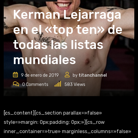
Kerman Lejarraga
en el «top ten» de
todas las listas
mundiales
9 de enero de 2019
by
titanchannel
0
Comments
583
Views
[cs_content][cs_section parallax=»false»
style=»margin: 0px;padding: 0px;»][cs_row
inner_container=»true» marginless_columns=»false»