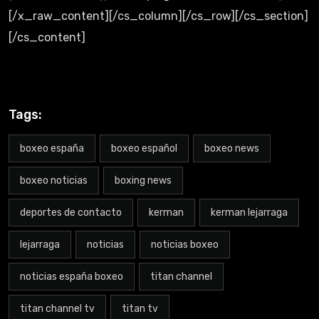
[/x_raw_content][/cs_column][/cs_row][/cs_section]
[/cs_content]
Tags:
boxeo españa
boxeo español
boxeo news
boxeo noticias
boxing news
deportes de contacto
kerman
kerman lejarraga
lejarraga
noticias
noticias boxeo
noticias españa boxeo
titan channel
titan channel tv
titan tv