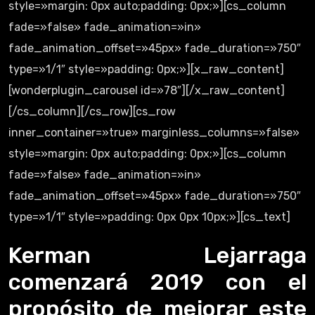
style=»margin: 0px auto;padding: 0px;»][cs_column
fade=»false» fade_animation=»in»
fade_animation_offset=»45px» fade_duration=»750″
type=»1/1″ style=»padding: 0px;»][x_raw_content]
[wonderplugin_carousel id=»78″][/x_raw_content]
[/cs_column][/cs_row][cs_row
inner_container=»true» marginless_columns=»false»
style=»margin: 0px auto;padding: 0px;»][cs_column
fade=»false» fade_animation=»in»
fade_animation_offset=»45px» fade_duration=»750″
type=»1/1″ style=»padding: 0px 0px 10px;»][cs_text]
Kerman Lejarraga
comenzará 2019 con el
propósito de mejorar este