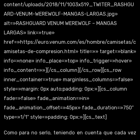
content/uploads/2018/11/1003x519_TWITER_RASHGU
ARD-VENUM-WEREWOLF-MANGAS-LARGAS.jpg»
alt=»RASHGUARD VENUM WEREWOLF – MANGAS
LARGAS» link=»true»
href=»https://euro.venum.com/es/hombre/camisetas/c
amisetas-de-compresion.html» title=»» target=»blank»
info=»none» info_place=»top» info_trigger=»hover»
info_content=»»][/cs_column][/cs_row][cs_row
inner_container=»true» marginless_columns=»false»
style=»margin: 0px auto;padding: 0px;»][cs_column
fade=»false» fade_animation=»in»
fade_animation_offset=»45px» fade_duration=»750″
type=»1/1″ style=»padding: 0px;»][cs_text]
Como para no serlo, teniendo en cuenta que cada vez