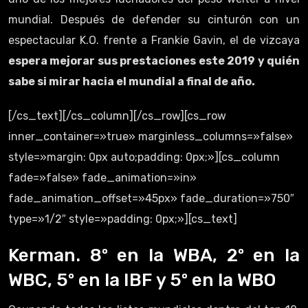
mundial. Después de defender su cinturón con un
espectacular K.O. frente a Frankie Gavin, el de vizcaya
espera mejorar sus prestaciones este 2019 y quién
sabe si mirar hacia el mundial a final de año.
[/cs_text][/cs_column][/cs_row][cs_row
inner_container=»true» marginless_columns=»false»
style=»margin: 0px auto;padding: 0px;»][cs_column
fade=»false» fade_animation=»in»
fade_animation_offset=»45px» fade_duration=»750″
type=»1/2″ style=»padding: 0px;»][cs_text]
Kerman. 8º en la WBA, 2º en la
WBC, 5º en la IBF y 5º en la WBO