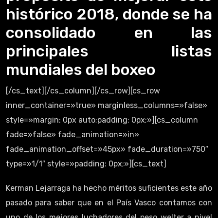
histórico 2018, donde se ha
consolidado en las
principales listas
mundiales del boxeo
[/cs_text][/cs_column][/cs_row][cs_row
inner_container=»true» marginless_columns=»false»
style=»margin: 0px auto;padding: 0px;»][cs_column
fade=»false» fade_animation=»in»
fade_animation_offset=»45px» fade_duration=»750″
type=»1/1″ style=»padding: 0px;»][cs_text]
Kerman Lejarraga ha hecho méritos suficientes este año
pasado para saber que en el País Vasco contamos con
uno de los mejores luchadores del peso welter a nivel