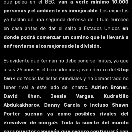
que pelea en el BEC,
van a verle mínimo 10.000
personas y el ambiente es inmejorable
. Los expertos
ya hablan de una segunda defensa del título europeo
en casa antes de dar el salto a Estados Unidos
en
donde podrá comenzar un camino que le llevará a
enfrentarse a los mejores de la división.
Es evidente que Kerman no debe ponerse límites, ya que
a sus 26 años es el boxeador más joven dentro del
«top
ten»
de todas las listas mundiales y ha demostrado no
tener rival a este lado del charco.
Adrien Broner,
David Khan, Jessie Vargas, Kudratillo
Abdukakhorov, Danny García o incluso Shawn
Porter suenan ya como posibles rivales del
«revolver de morga». Toda la suerte del mundo
para nuestor campeón que seguro continuará con