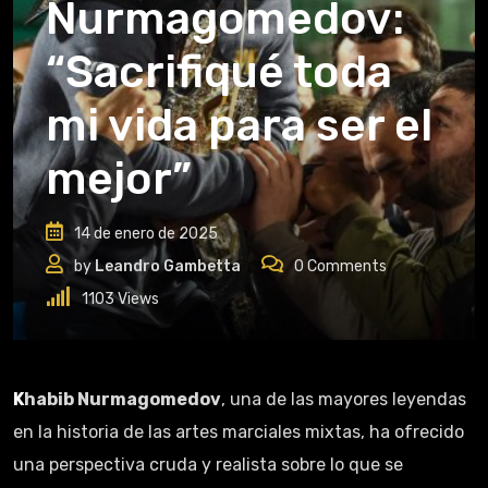
Nurmagomedov:
“Sacrifiqué toda
mi vida para ser el
mejor”
14 de enero de 2025
by
Leandro Gambetta
0
Comments
1103
Views
Khabib Nurmagomedov
, una de las mayores leyendas
en la historia de las artes marciales mixtas, ha ofrecido
una perspectiva cruda y realista sobre lo que se