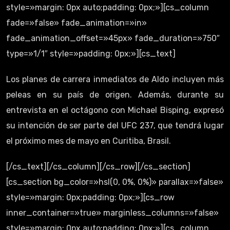
style=»margin: 0px auto;padding: 0px;»][cs_column
fade=»false» fade_animation=»in»
fade_animation_offset=»45px» fade_duration=»750″
type=»1/1″ style=»padding: 0px;»][cs_text]
Los planes de carrera inmediatos de Aldo incluyen más
peleas en su país de origen. Además, durante su
entrevista en el octágono con Michael Bisping, expresó
su intención de ser parte del UFC 237, que tendrá lugar
el próximo mes de mayo en Curitiba, Brasil.
[/cs_text][/cs_column][/cs_row][/cs_section]
[cs_section bg_color=»hsl(0, 0%, 0%)» parallax=»false»
style=»margin: 0px;padding: 0px;»][cs_row
inner_container=»true» marginless_columns=»false»
style=»margin: 0px auto;padding: 0px;»][cs_column