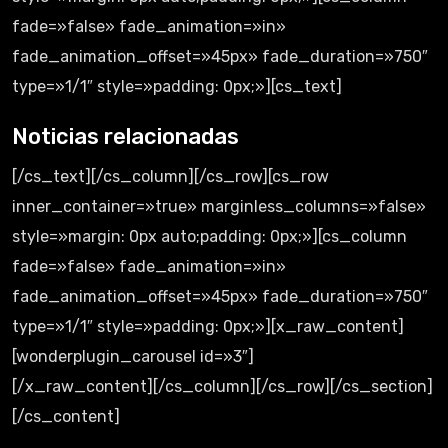
fade=»false» fade_animation=»in»
fade_animation_offset=»45px» fade_duration=»750″
type=»1/1″ style=»padding: 0px;»][cs_text]
Noticias relacionadas
[/cs_text][/cs_column][/cs_row][cs_row
inner_container=»true» marginless_columns=»false»
style=»margin: 0px auto;padding: 0px;»][cs_column
fade=»false» fade_animation=»in»
fade_animation_offset=»45px» fade_duration=»750″
type=»1/1″ style=»padding: 0px;»][x_raw_content]
[wonderplugin_carousel id=»3″]
[/x_raw_content][/cs_column][/cs_row][/cs_section]
[/cs_content]