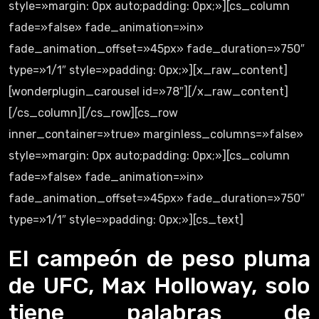
style=»margin: 0px auto;padding: 0px;»][cs_column
fade=»false» fade_animation=»in»
fade_animation_offset=»45px» fade_duration=»750″
type=»1/1″ style=»padding: 0px;»][x_raw_content]
[wonderplugin_carousel id=»78″][/x_raw_content]
[/cs_column][/cs_row][cs_row
inner_container=»true» marginless_columns=»false»
style=»margin: 0px auto;padding: 0px;»][cs_column
fade=»false» fade_animation=»in»
fade_animation_offset=»45px» fade_duration=»750″
type=»1/1″ style=»padding: 0px;»][cs_text]
El campeón de peso pluma
de UFC, Max Holloway, solo
tiene palabras de