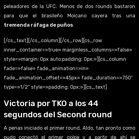
peleadores de la UFC. Menos de dos rounds bastaron
para que el brasileño Moicano cayera tras una
tremenda ráfaga de puños
.
[/cs_text][/cs_column][/cs_row][cs_row
inner_container=»true» marginless_columns=»false»
style=»margin: 0px auto;padding: 0px;»][cs_column
fade=»false» fade_animation=»in»
fade_animation_offset=»45px» fade_duration=»750″
type=»1/2″ style=»padding: 0px;»][cs_text]
Victoria por TKO a los 44
segundos del Second round
A penas iniciado el primer round, Aldo, tan pronto como
pudo conectó el primer golpe y a partir de ahí se