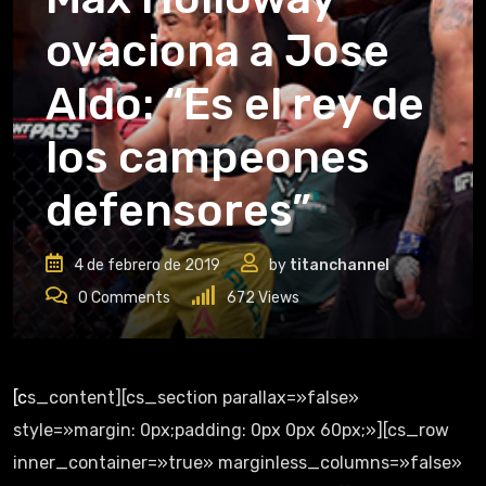
ovaciona a Jose
Aldo: “Es el rey de
los campeones
defensores”
4 de febrero de 2019
by
titanchannel
0
Comments
672
Views
[cs_content][cs_section parallax=»false»
style=»margin: 0px;padding: 0px 0px 60px;»][cs_row
inner_container=»true» marginless_columns=»false»