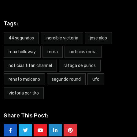
Tags:
44 segundos
increíble victoria
jose aldo
max holloway
mma
noticias mma
noticias titan channel
ráfaga de puños
renato moicano
segundo round
ufc
victoria por tko
Share This Post: