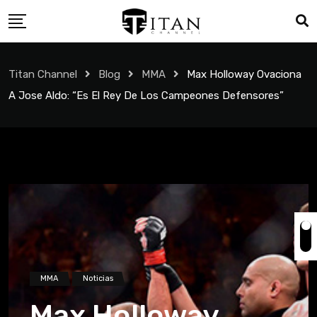
Titan Channel
Blog
MMA
Max Holloway Ovaciona
A Jose Aldo: “Es El Rey De Los Campeones Defensores”
MMA
Noticias
Max Holloway