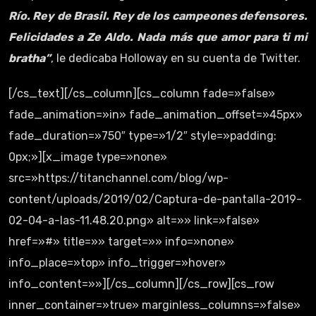
Río. Rey de Brasil. Rey de los campeones defensores.
Felicidades a Ze Aldo. Nada más que amor para ti mi
bratha”
, le dedicaba Holloway en su cuenta de Twitter.
[/cs_text][/cs_column][cs_column fade=»false»
fade_animation=»in» fade_animation_offset=»45px»
fade_duration=»750″ type=»1/2″ style=»padding:
0px;»][x_image type=»none»
src=»https://titanchannel.com/blog/wp-
content/uploads/2019/02/Captura-de-pantalla-2019-
02-04-a-las-11.48.20.png» alt=»» link=»false»
href=»#» title=»» target=»» info=»none»
info_place=»top» info_trigger=»hover»
info_content=»»][/cs_column][/cs_row][cs_row
inner_container=»true» marginless_columns=»false»