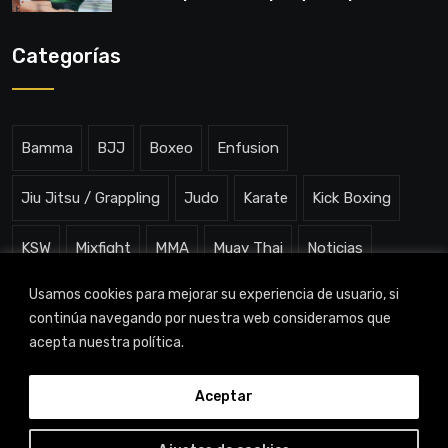
todo”
Categorías
Bamma
BJJ
Boxeo
Enfusion
Jiu Jitsu / Grappling
Judo
Karate
Kick Boxing
KSW
Mixfight
MMA
Muay Thai
Noticias
Usamos cookies para mejorar su experiencia de usuario, si
One ChampionShip
Slam Arena
Uncategorized
continúa navegando por nuestra web consideramos que
acepta nuestra política.
Aceptar
TITAN CHANNEL © 2023 |
Aviso legal
|
Política de