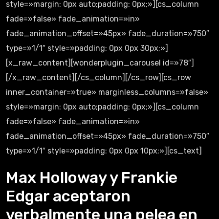
style=»margin: 0px auto;padding: 0px;»][cs_column
fade=»false» fade_animation=»in»
fade_animation_offset=»45px» fade_duration=»750″
type=»1/1″ style=»padding: 0px 0px 30px;»]
[x_raw_content][wonderplugin_carousel id=»78″]
[/x_raw_content][/cs_column][/cs_row][cs_row
inner_container=»true» marginless_columns=»false»
style=»margin: 0px auto;padding: 0px;»][cs_column
fade=»false» fade_animation=»in»
fade_animation_offset=»45px» fade_duration=»750″
type=»1/1″ style=»padding: 0px 0px 10px;»][cs_text]
Max Holloway y Frankie
Edgar aceptaron
verbalmente una pelea en