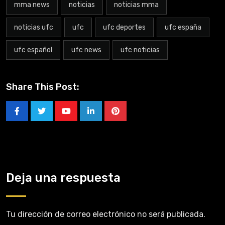
mma news
noticias
noticias mma
noticias ufc
ufc
ufc deportes
ufc españa
ufc español
ufc news
ufc noticias
Share This Post:
Deja una respuesta
Tu dirección de correo electrónico no será publicada.