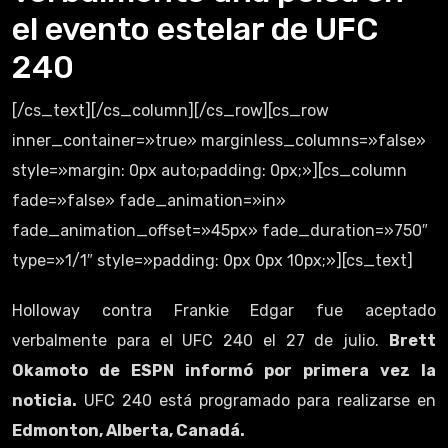
el evento estelar de UFC
240
[/cs_text][/cs_column][/cs_row][cs_row
inner_container=»true» marginless_columns=»false»
style=»margin: 0px auto;padding: 0px;»][cs_column
fade=»false» fade_animation=»in»
fade_animation_offset=»45px» fade_duration=»750″
type=»1/1″ style=»padding: 0px 0px 10px;»][cs_text]
Holloway contra Frankie Edgar fue aceptado
verbalmente para el UFC 240 el 27 de julio.
Brett
Okamoto de ESPN informó por primera vez la
noticia.
UFC 240 está programado para realizarse en
Edmonton, Alberta, Canadá.