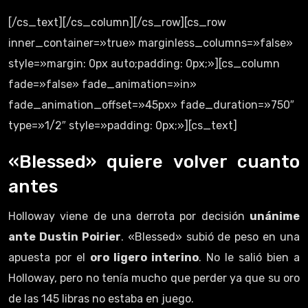
[/cs_text][/cs_column][/cs_row][cs_row
inner_container=»true» marginless_columns=»false»
style=»margin: 0px auto;padding: 0px;»][cs_column
fade=»false» fade_animation=»in»
fade_animation_offset=»45px» fade_duration=»750″
type=»1/2″ style=»padding: 0px;»][cs_text]
«Blessed» quiere volver cuanto
antes
Holloway viene de una derrota por decisión
unánime
ante Dustin Poirier
. «Blessed» subió de peso en una
apuesta por el
oro ligero interino
. No le salió bien a
Holloway, pero no tenía mucho que perder ya que su oro
de las 145 libras no estaba en juego.