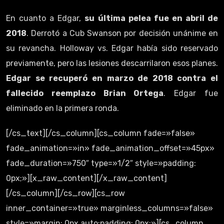
En cuanto a Edgar,
su última pelea fue en abril de
2018
. Derrotó a Cub Swanson por decisión unánime en
su revancha. Holloway vs. Edgar había sido reservado
previamente, pero las lesiones descarrilaron esos planes.
Edgar se recuperó en marzo de 2018 contra el
fallecido reemplazo Brian Ortega
. Edgar fue
eliminado en la primera ronda.
[/cs_text][/cs_column][cs_column fade=»false»
fade_animation=»in» fade_animation_offset=»45px»
fade_duration=»750″ type=»1/2″ style=»padding:
0px;»][x_raw_content][/x_raw_content]
[/cs_column][/cs_row][cs_row
inner_container=»true» marginless_columns=»false»
style=»margin: 0px auto;padding: 0px;»][cs_column