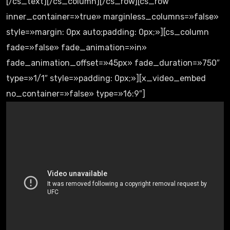
[/cs_text][/cs_column][/cs_row][cs_row
inner_container=»true» marginless_columns=»false»
style=»margin: 0px auto;padding: 0px;»][cs_column
fade=»false» fade_animation=»in»
fade_animation_offset=»45px» fade_duration=»750″
type=»1/1″ style=»padding: 0px;»][x_video_embed
no_container=»false» type=»16:9″]