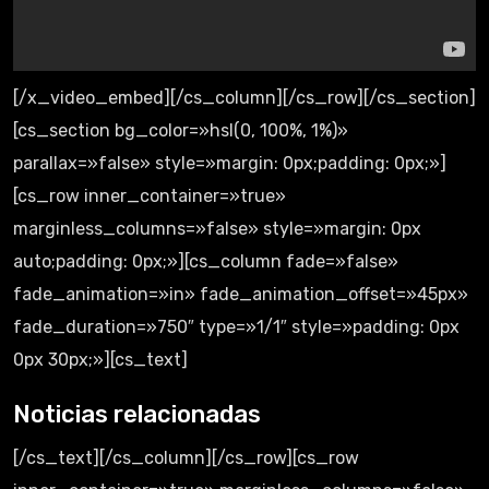
[/x_video_embed][/cs_column][/cs_row][/cs_section]
[cs_section bg_color=»hsl(0, 100%, 1%)»
parallax=»false» style=»margin: 0px;padding: 0px;»]
[cs_row inner_container=»true»
marginless_columns=»false» style=»margin: 0px
auto;padding: 0px;»][cs_column fade=»false»
fade_animation=»in» fade_animation_offset=»45px»
fade_duration=»750″ type=»1/1″ style=»padding: 0px
0px 30px;»][cs_text]
Noticias relacionadas
[/cs_text][/cs_column][/cs_row][cs_row