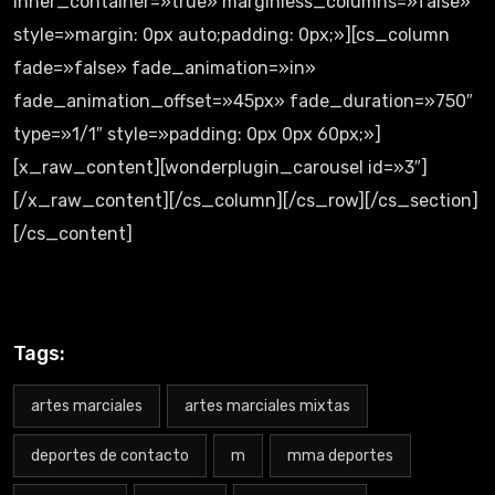
inner_container=»true» marginless_columns=»false»
style=»margin: 0px auto;padding: 0px;»][cs_column
fade=»false» fade_animation=»in»
fade_animation_offset=»45px» fade_duration=»750″
type=»1/1″ style=»padding: 0px 0px 60px;»]
[x_raw_content][wonderplugin_carousel id=»3″]
[/x_raw_content][/cs_column][/cs_row][/cs_section]
[/cs_content]
Tags:
artes marciales
artes marciales mixtas
deportes de contacto
m
mma deportes