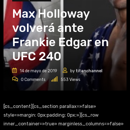
Max Holloway
volverá ante
Frankie Edgar en
UFC 240
14 de mayo de 2019
by
titanchannel
0
Comments
553
Views
[cs_content][cs_section parallax=»false»
style=»margin: 0px;padding: 0px;»][cs_row
inner_container=»true» marginless_columns=»false»