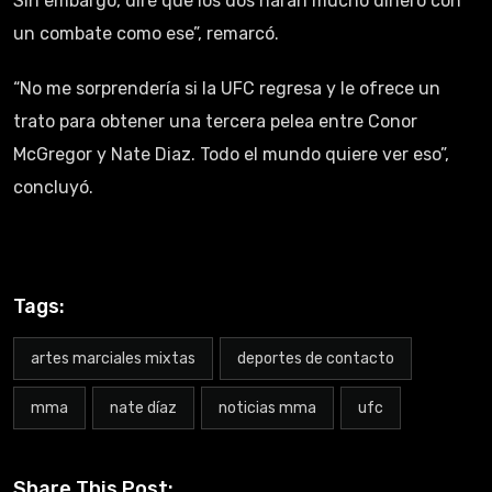
Sin embargo, diré que los dos harán mucho dinero con
un combate como ese”, remarcó.
“No me sorprendería si la UFC regresa y le ofrece un
trato para obtener una tercera pelea entre Conor
McGregor y Nate Diaz. Todo el mundo quiere ver eso”,
concluyó.
Tags:
artes marciales mixtas
deportes de contacto
mma
nate díaz
noticias mma
ufc
Share This Post: