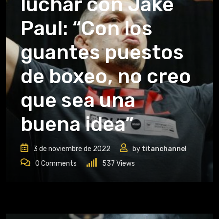
luchar con Jake
Paul: “Con los
guantes puestos
de boxeo, no creo
que sea una
buena idea”
3 de noviembre de 2022
by
titanchannel
0
Comments
537
Views