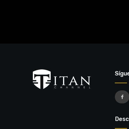
Sígu
Desc