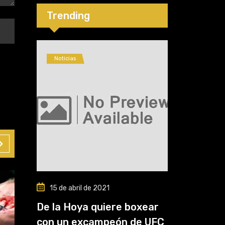
proyecta como
líder hasta fin de
Trending
2026
Noticias
15 de abril de 2021
De la Hoya quiere boxear
con un excampeón de UFC