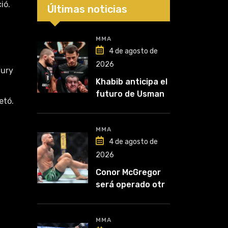
ió.
Últimas noticias
MMA
4 de agosto de
2026
Fury
Khabib anticipa el
futuro de Usman
etó.
Nurmagomedov:
“Van a ver en qué
liga competirá”
MMA
4 de agosto de
2026
Conor McGregor
será operado otra
vez: “Se viene la
cirugía número
cinco”
MMA