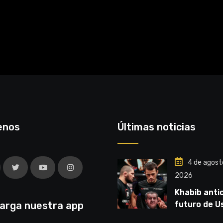
enos
Últimas noticias
4 de agost
2026
Khabib antic
arga nuestra app
futuro de 
Nurmagome