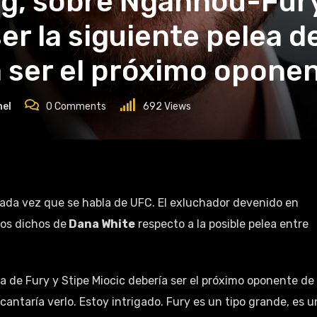
ng, sobre Ngannou-Fury
er la siguiente pelea d
a ser el próximo opone
nel
0
Comments
692
Views
ada vez que se habla de UFC. El exluchador devenido en
los dichos de
Dana White
respecto a la posible pelea entre
ea de Fury y Stipe Miocic debería ser el próximo oponente de
cantaría verlo. Estoy intrigado. Fury es un tipo grande, es u