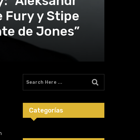
: “Aleksandr
e Fury y Stipe
nte de Jones”
Categorías
n