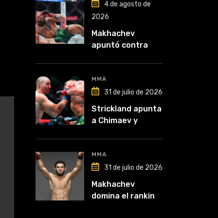
4 de agosto de
2026
Makhachev
apuntó contra
McGregor: “Pelea
por dinero porque
lo perdió todo”
MMA
31 de julio de 2026
Strickland apunta
a Chimaev y
anticipa un
posible
desempate tras
MMA
su recuperación
31 de julio de 2026
Makhachev
domina el ranking
y Polymarket lo