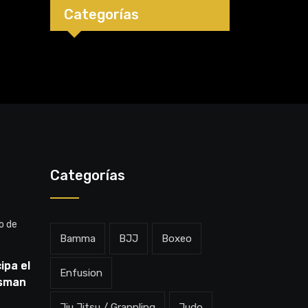
Categorías
Categorías
o de
Bamma
BJJ
Boxeo
ipa el
Enfusion
Usman
dov:
Jiu Jitsu / Grappling
Judo