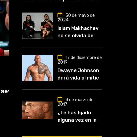
30 de mayo de
2024
Islam Makhachev
no se olvida de
Khabib: «Lo
conozco desde
que comencé a
17 de diciembre de
2019
entrenar, jugó un
MMA
Dwayne Johnson
papel clave en mi
dará vida al mítico
carrera»
31 de julio de 2026
luchador de UFC,
pa
Makhachev domina el ranking y
Mark Kerr
Polymarket lo proyecta
4 de marzo de
2017
¿Te has fijado
alguna vez en las
orejas de los
luchadores?