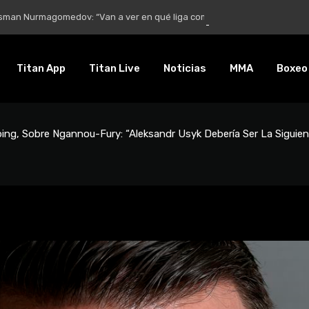
Nurmagomedov: “Van a ver en qué liga competirá”
Titan App
Titan Live
Noticias
MMA
Boxeo
ping, Sobre Ngannou-Fury: “Aleksandr Usyk Debería Ser La Siguient