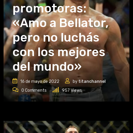
promotoras:
«Amo a Bellator,
pero no luchás
con los mejores
del mundo»
16 de mayo de 2022
by
titanchannel
0
Comments
957
Views