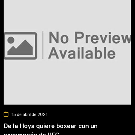
15 de abril de 2021
De la Hoya quiere boxear con un
excampeón de UFC