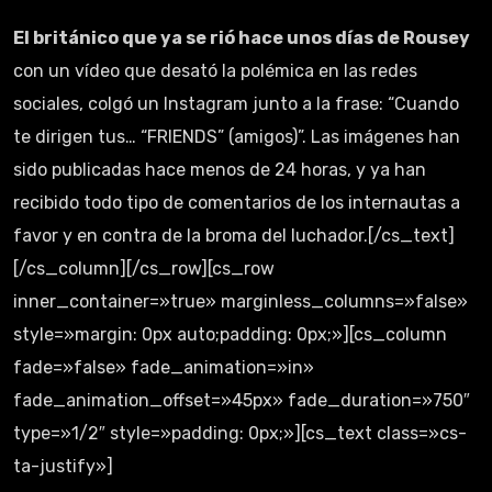
El británico que ya se rió hace unos días de Rousey
con un vídeo que desató la polémica en las redes
sociales, colgó un Instagram junto a la frase: “Cuando
te dirigen tus… “FRIENDS” (amigos)”. Las imágenes han
sido publicadas hace menos de 24 horas, y ya han
recibido todo tipo de comentarios de los internautas a
favor y en contra de la broma del luchador.[/cs_text]
[/cs_column][/cs_row][cs_row
inner_container=»true» marginless_columns=»false»
style=»margin: 0px auto;padding: 0px;»][cs_column
fade=»false» fade_animation=»in»
fade_animation_offset=»45px» fade_duration=»750″
type=»1/2″ style=»padding: 0px;»][cs_text class=»cs-
ta-justify»]