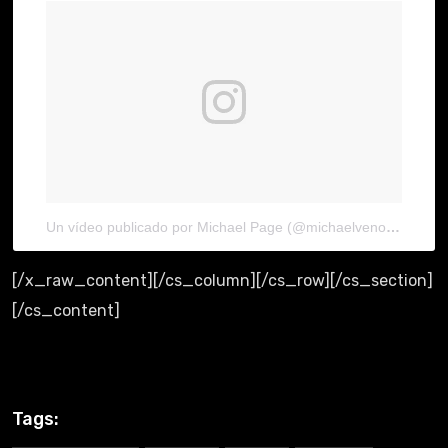
Un vídeo publicado por Michael Page (@michaelvenompage)
e
[/x_raw_content][/cs_column][/cs_row][/cs_section]
[/cs_content]
Tags: