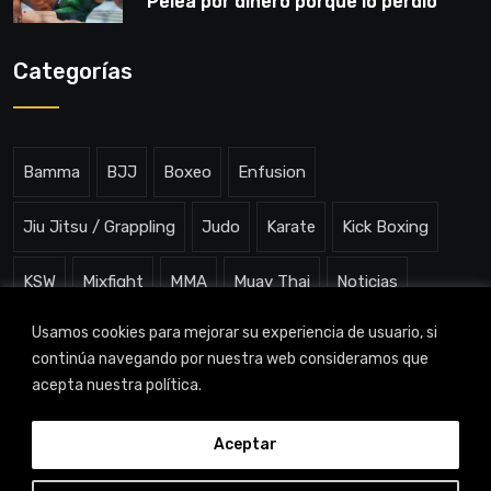
“Pelea por dinero porque lo perdió
todo”
Categorías
Bamma
BJJ
Boxeo
Enfusion
Jiu Jitsu / Grappling
Judo
Karate
Kick Boxing
KSW
Mixfight
MMA
Muay Thai
Noticias
Usamos cookies para mejorar su experiencia de usuario, si
One ChampionShip
Slam Arena
Uncategorized
continúa navegando por nuestra web consideramos que
acepta nuestra política.
Aceptar
TITAN CHANNEL © 2023 |
Aviso legal
|
Política de