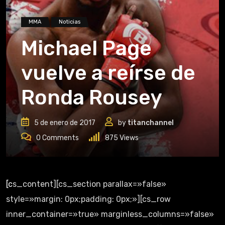
MMA
Noticias
Michael Page
vuelve a reírse de
Ronda Rousey
5 de enero de 2017
by
titanchannel
0
Comments
875
Views
[cs_content][cs_section parallax=»false»
style=»margin: 0px;padding: 0px;»][cs_row
inner_container=»true» marginless_columns=»false»