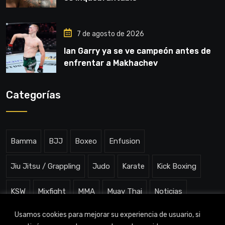
7 de agosto de 2026
Ian Garry ya se ve campeón antes de
enfrentar a Makhachev
Categorías
Bamma
BJJ
Boxeo
Enfusion
Jiu Jitsu / Grappling
Judo
Karate
Kick Boxing
KSW
Mixfight
MMA
Muay Thai
Noticias
Usamos cookies para mejorar su experiencia de usuario, si
One ChampionShip
Slam Arena
Uncategorized