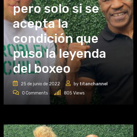
pero solo si se
acepta la
condición que
puso la leyenda
del boxeo
25 de junio de 2022
by
titanchannel
0
Comments
805
Views