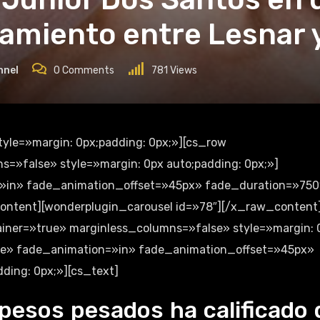
tamiento entre Lesnar 
nnel
0
Comments
781
Views
=»false» style=»margin: 0px auto;padding: 0px;»]
»in» fade_animation_offset=»45px» fade_duration=»750
content][wonderplugin_carousel id=»78″][/x_raw_content
iner=»true» marginless_columns=»false» style=»margin: 
lse» fade_animation=»in» fade_animation_offset=»45px»
ding: 0px;»][cs_text]
pesos pesados ha calificado 