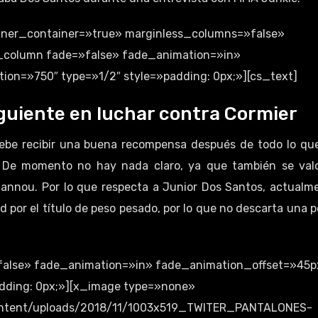
inner_container=»true» marginless_columns=»false»
cs_column fade=»false» fade_animation=»in»
on=»750″ type=»1/2″ style=»padding: 0px;»][cs_text]
iguiente en luchar contra Cormier
ebe recibir una buena recompensa después de todo lo qu
. De momento no hay nada claro, ya que también se val
gannou. Por lo que respecta a Junior Dos Santos, actualm
 por el título de peso pesado, por lo que no descarta una p
false» fade_animation=»in» fade_animation_offset=»45p
dding: 0px;»][x_image type=»none»
content/uploads/2018/11/1003x519_TWITER_PANTALONES-