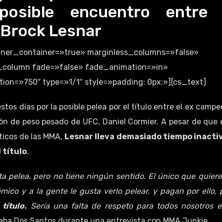
posible encuentro entre 
 Brock Lesnar
inner_container=»true» marginless_columns=»false»
cs_column fade=»false» fade_animation=»in»
on=»750″ type=»1/1″ style=»padding: 0px;»][cs_text]
os días por la posible pelea por el título entre el ex campe
eón de peso pesado de UFC, Daniel Cormier. A pesar de que 
ticos de las MMA,
Lesnar lleva demasiado tiempo inacti
 título
.
a pelea, pero no tiene ningún sentido. El único que quiere
mico y a la gente le gusta verlo pelear, y pagan por ello, 
título.
Sería una falta de respeto para todos nosotros e
gaba Dos Santos durante una entrevista con MMA Junkie.