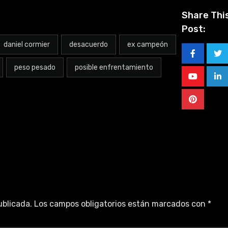
Share Thi
Post:
daniel cormier
desacuerdo
ex campeón
peso pesado
posible enfrentamiento
ublicada.
Los campos obligatorios están marcados con
*