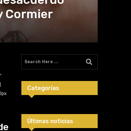
y Cormier
″
]
Categorías
0px
Últimas noticias
de