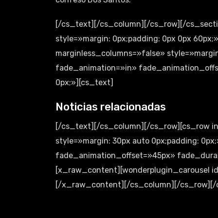
[/cs_text][/cs_column][/cs_row][/cs_secti
style=»margin: 0px;padding: 0px 0px 60px;
marginless_columns=»false» style=»margin
fade_animation=»in» fade_animation_offs
0px;»][cs_text]
Noticias relacionadas
[/cs_text][/cs_column][/cs_row][cs_row 
style=»margin: 30px auto 0px;padding: 0p
fade_animation_offset=»45px» fade_durati
[x_raw_content][wonderplugin_carousel id
[/x_raw_content][/cs_column][/cs_row][/