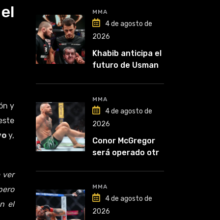
el
MMA
4 de agosto de
2026
Khabib anticipa el
futuro de Usman
Nurmagomedov:
“Van a ver en qué
liga competirá”
MMA
ón y
4 de agosto de
este
2026
vo
y,
Conor McGregor
será operado otra
vez: “Se viene la
 ver
cirugía número
cinco”
MMA
pero
4 de agosto de
n el
2026