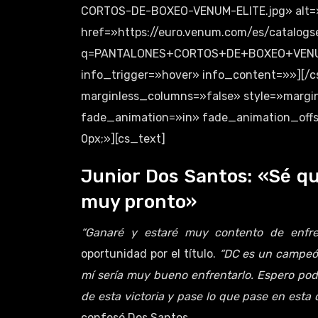
CORTOS-DE-BOXEO-VENUM-ELITE.jpg» alt=»P
href=»https://euro.venum.com/es/catalogs
q=PANTALONES+CORTOS+DE+BOXEO+VENUM+EL
info_trigger=»hover» info_content=»»][/
marginless_columns=»false» style=»margin
fade_animation=»in» fade_animation_offs
0px;»][cs_text]
Junior Dos Santos: «Sé qu
muy pronto»
“Ganaré y estaré muy contento de enfre
oportunidad por el título.
“DC es un campeón 
mí sería muy bueno enfrentarlo. Espero pode
de esta victoria y pase lo que pase en esta 
confesó Dos Santos.