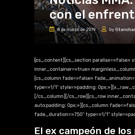
con el enfren
8 de marzo de 2019
by
titancha
[cs_content][cs_section parallax=»false» style=»margin: 0px;padding: 0px;»][cs_row
inner_container=»true» marginless_columns
[cs_column fade=»false» fade_animation=
type=»1/1″ style=»padding: 0px;»][x_raw_
[/cs_column][/cs_row][cs_row inner_conta
auto;padding: 0px;»][cs_column fade=»fa
fade_duration=»750″ type=»1/1″ style=»pad
El ex campeón de los 