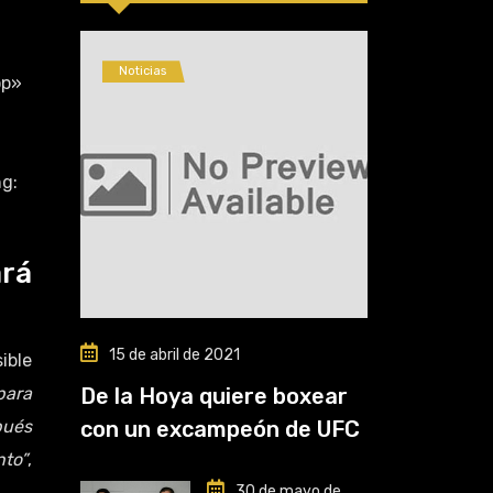
Noticias
op»
g:
ará
15 de abril de 2021
ible
para
De la Hoya quiere boxear
pués
con un excampeón de UFC
nto”
,
30 de mayo de