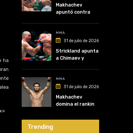
Makhachev
apuntó contra
McGregor: “Pelea
por dinero porque
lo perdió todo”
MMA
31 de julio de 2026
Strickland apunta
a Chimaev y
e ha
anticipa un
oran
posible
ente
desempate tras
MMA
su recuperación
elea
31 de julio de 2026
Makhachev
domina el ranking
x»
y Polymarket lo
proyecta como
líder hasta fin de
Trending
2026