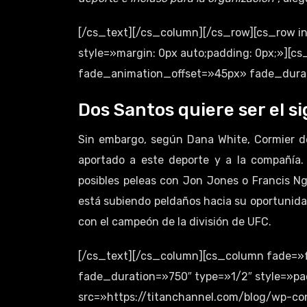
[/cs_text][/cs_column][/cs_row][cs_row 
style=»margin: 0px auto;padding: 0px;»][
fade_animation_offset=»45px» fade_durati
Dos Santos quiere ser el s
Sin embargo, según Dana White, Cormier d
aportado a este deporte y a la compañía
posibles peleas con Jon Jones o Francis N
está subiendo peldaños hacia su oportunidad
con el campeón de la división de UFC.
[/cs_text][/cs_column][cs_column fade=»
fade_duration=»750″ type=»1/2″ style=»pa
src=»https://titanchannel.com/blog/wp-