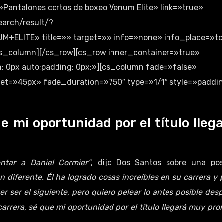
antalones cortos de boxeo Venum Elite» link=»true»
earch/result/?
ITE» title=»» target=»» info=»none» info_place=»t
cs_column][/cs_row][cs_row inner_container=»true»
: 0px auto;padding: 0px;»][cs_column fade=»false»
et=»45px» fade_duration=»750″ type=»1/1″ style=»paddin
e mi oportunidad por el título lleg
ntar a Daniel Cormier”
, dijo Dos Santos sobre una pos
diferente. Él ha logrado cosas increíbles en su carrera y 
r ser el siguiente, pero quiero pelear lo antes posible des
carrera, sé que mi oportunidad por el título llegará muy pro