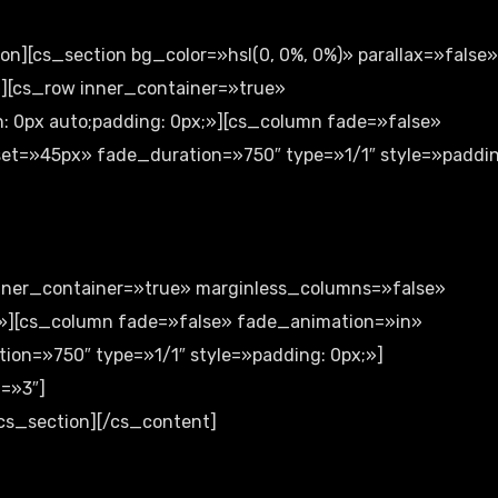
on][cs_section bg_color=»hsl(0, 0%, 0%)» parallax=»false»
»][cs_row inner_container=»true»
: 0px auto;padding: 0px;»][cs_column fade=»false»
et=»45px» fade_duration=»750″ type=»1/1″ style=»paddin
inner_container=»true» marginless_columns=»false»
x;»][cs_column fade=»false» fade_animation=»in»
on=»750″ type=»1/1″ style=»padding: 0px;»]
=»3″]
cs_section][/cs_content]