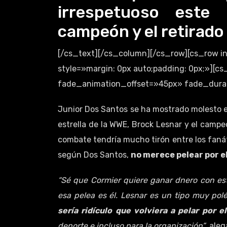
irrespetuoso este 
campeón y el retirado
[/cs_text][/cs_column][/cs_row][cs_row 
style=»margin: 0px auto;padding: 0px;»][
fade_animation_offset=»45px» fade_durati
Junior Dos Santos se ha mostrado molesto est
estrella de la WWE, Brock Lesnar y el camp
combate tendría mucho tirón entre los faná
según Dos Santos,
no merece pelear por el
“Sé que Cormier quiere ganar dnero con est
esa pelea es él. Lesnar es un tipo muy polé
sería ridículo que volviera a pelar por el 
deporte e incluso para la organización”
, ale