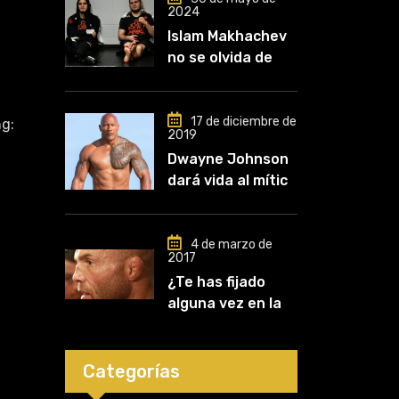
2024
Islam Makhachev
no se olvida de
Khabib: «Lo
conozco desde
que comencé a
17 de diciembre de
g:
2019
entrenar, jugó un
Dwayne Johnson
papel clave en mi
dará vida al mítico
carrera»
luchador de UFC,
Mark Kerr
4 de marzo de
2017
¿Te has fijado
alguna vez en las
orejas de los
luchadores?
Categorías