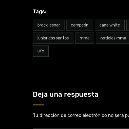
Tags:
brock lesnar
campeón
dana white
junior dos santos
mma
noticias mma
ufc
Deja una respuesta
Tu dirección de correo electrónico no será p