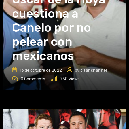
cuestiona a
Canelo por no
pelear con
mexicanos
13 de octubre de 2022
by
titanchannel
0
Comments
758
Views