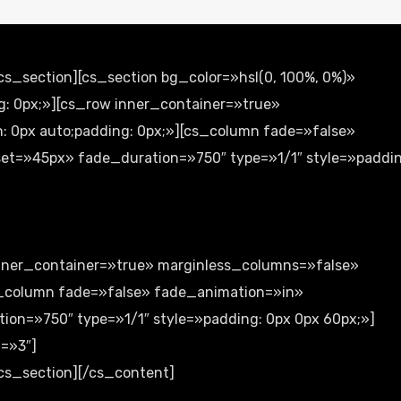
s_section][cs_section bg_color=»hsl(0, 100%, 0%)»
ng: 0px;»][cs_row inner_container=»true»
: 0px auto;padding: 0px;»][cs_column fade=»false»
et=»45px» fade_duration=»750″ type=»1/1″ style=»paddin
inner_container=»true» marginless_columns=»false»
cs_column fade=»false» fade_animation=»in»
on=»750″ type=»1/1″ style=»padding: 0px 0px 60px;»]
=»3″]
cs_section][/cs_content]