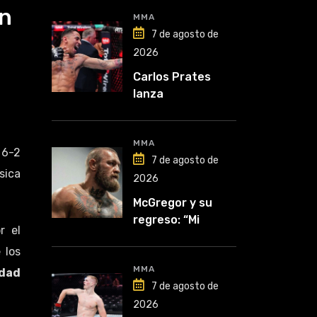
en
MMA
7 de agosto de
2026
Carlos Prates
lanza
advertencia: “Voy
por el título”
MMA
 6-2
7 de agosto de
sica
2026
McGregor y su
regreso: “Mi
r el
mentalidad es
 los
inquebrantable”
MMA
udad
7 de agosto de
2026