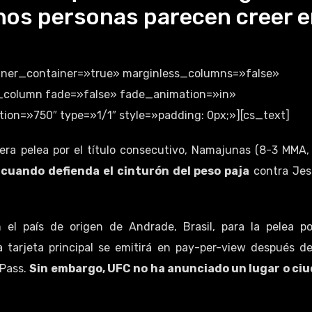
os personas parecen creer 
inner_container=»true» marginless_columns=»false»
cs_column fade=»false» fade_animation=»in»
on=»750″ type=»1/1″ style=»padding: 0px;»][cs_text]
era pelea por el título consecutivo, Namajunas (8-3 MMA,
 cuando defienda el cinturón del peso paja
contra Jes
n el país de origen de Andrade, Brasil, para la pelea po
tarjeta principal se emitirá en pay-per-view después de
 Pass.
Sin embargo, UFC no ha anunciado un lugar o ci