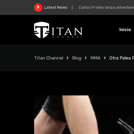
McGregor y su regreso: “Mi m
Latest News
Inicio
Titan Channel
Blog
MMA
Otra Pelea 