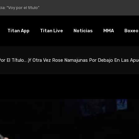
entalidad es inquebrantable”
Titan App
Titan Live
Noticias
MMA
Boxeo
Por El Título… ¡y Otra Vez Rose Namajunas Por Debajo En Las Apu