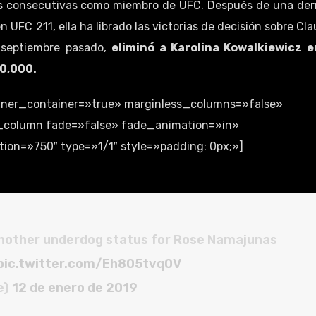
as consecutivas como miembro de UFC. Después de una der
n UFC 211, ella ha librado las victorias de decisión sobre Cla
 septiembre pasado,
eliminó a Karolina Kowalkiewicz e
50,000.
inner_container=»true» marginless_columns=»false»
cs_column fade=»false» fade_animation=»in»
on=»750″ type=»1/1″ style=»padding: 0px;»]
 another underdog status for Rose Namajunas
pic.twitter.com/Eh805tvq0V
e)
12 de enero de 2019