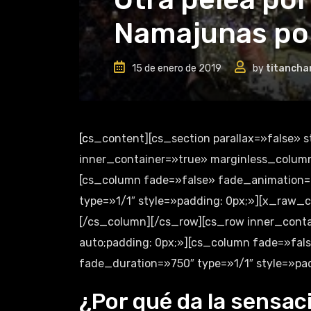
Namajunas por
15 de enero de 2019
by
titancha
[cs_content][cs_section parallax=»false» style=»margin: 0px;padding: 0px;»][cs_row
inner_container=»true» marginless_columns
[cs_column fade=»false» fade_animation=
type=»1/1″ style=»padding: 0px;»][x_raw_
[/cs_column][/cs_row][cs_row inner_conta
auto;padding: 0px;»][cs_column fade=»fa
fade_duration=»750″ type=»1/1″ style=»pad
¿Por qué da la sensa