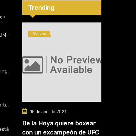
cinco”
Trending
x»
Noticias
NUM-
ing:
ita.
15 de abril de 2021
De la Hoya quiere boxear
está
con un excampeón de UFC