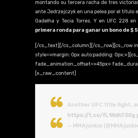
montando su tercera racha de tres victori
ante Jedrzejczyk en una pelea por el título e
Gadelha y Tecia Torres. Y en UFC 228 en
primera ronda para ganar un bono de $ 
[/cs_text][/cs_column][/cs_row][cs_row 
style=»margin: 0px auto;padding: 0px;»][
fade_animation_offset=»45px» fade_durati
[x_raw_content]
Another UFC title fight,
https://t.co/fL1NdhT50g
— MMAjunkie (@MMAjunki