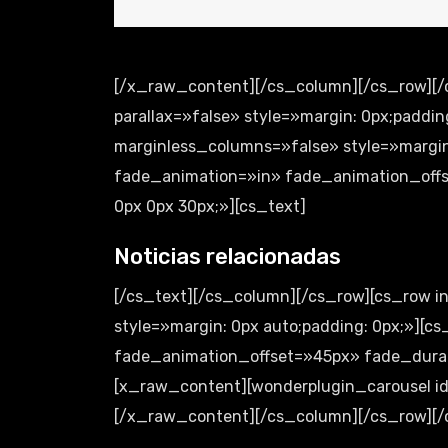
[/x_raw_content][/cs_column][/cs_row][/c
parallax=»false» style=»margin: 0px;paddi
marginless_columns=»false» style=»margin
fade_animation=»in» fade_animation_offs
0px 0px 30px;»][cs_text]
Noticias relacionadas
[/cs_text][/cs_column][/cs_row][cs_row 
style=»margin: 0px auto;padding: 0px;»][
fade_animation_offset=»45px» fade_durati
[x_raw_content][wonderplugin_carousel id
[/x_raw_content][/cs_column][/cs_row][/