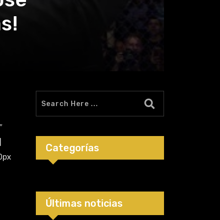
s!
″
]
Categorías
0px
Últimas noticias