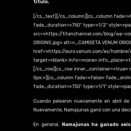
título.
[/cs_text][/cs_column][cs_column fade=»
fade_duration=»750″ type=»1/2″ style=»pa
src=»https://titanchannel.com/blog/wp-
ORIGINS.jpg» alt=»_CAMISETA VENUM ORIG
href=»https://euro.venum.com/es/hombre/c
target=»blank» info=»none» info_place=»
[/cs_row][cs_row inner_container=»true» 
0px;»][cs_column fade=»false» fade_anim
fade_duration=»750″ type=»1/1″ style=»pad
Cuando pelearon nuevamente en abril de 
Nuevamente, Namajunas ganó con una deci
En general,
Namajunas ha ganado seis 