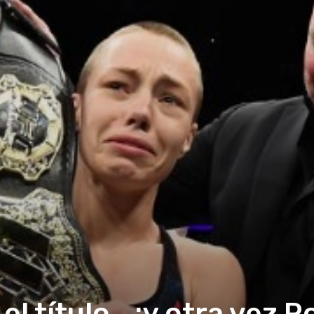
el título… ¡y otra vez R