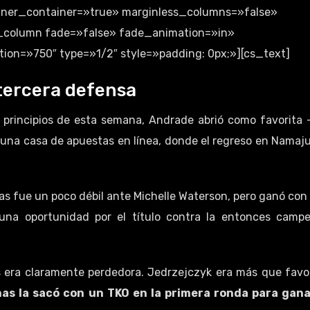
inner_container=»true» marginless_columns=»false»
cs_column fade=»false» fade_animation=»in»
on=»750″ type=»1/2″ style=»padding: 0px;»][cs_text]
tercera defensa
 principios de esta semana, Andrade abrió como favorita 
n una casa de apuestas en línea, donde el regreso en Namaj
as fue un poco débil ante Michelle Waterson, pero ganó con
 una oportunidad por el título contra la entonces camp
 era claramente perdedora. Jedrzejczyk era más que favo
s la sacó con un TKO en la primera ronda para gana