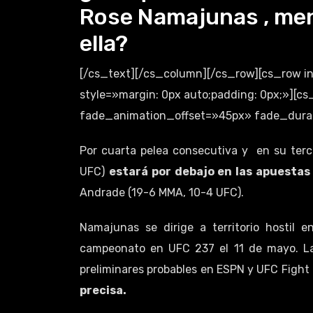
Rose Namajunas , men
ella?
[/cs_text][/cs_column][/cs_row][cs_row 
style=»margin: 0px auto;padding: 0px;»][
fade_animation_offset=»45px» fade_durati
Por cuarta pelea consecutiva y en su terc
UFC)
estará por debajo en las apuestas
Andrade (19-6 MMA, 10-4 UFC).
Namajunas se dirige a territorio hostil e
campeonato en UFC 237 el 11 de mayo. La 
preliminares probables en ESPN y UFC Fight
precisa.