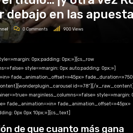
 debajo en las apuesta
nnel
0
Comments
900
Views
=»false» style=»margin: 0px auto;padding: 0px;»]
»in» fade_animation_offset=»45px» fade_duration=»750
content][wonderplugin_carousel id=»78″][/x_raw_content
iner=»true» marginless_columns=»false» style=»margin: 
lse» fade_animation=»in» fade_animation_offset=»45px»
ding: 0px 0px 10px;»][cs_text]
ción de que cuanto más gana