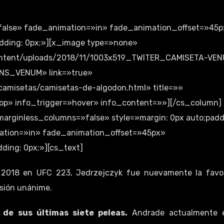
false» fade_animation=»in» fade_animation_offset=»45p
dding: 0px;»][x_image type=»none»
content/uploads/2018/11/1003x519_TWITER_CAMISETA-VE
INS_VENUM» link=»true»
amisetas/camisetas-de-algodon.html» title=»»
top» info_trigger=»hover» info_content=»»][/cs_column]
marginless_columns=»false» style=»margin: 0px auto;padd
ation=»in» fade_animation_offset=»45px»
ding: 0px;»][cs_text]
2018 en UFC 223, Jedrzejczyk fue nuevamente la favor
sión unánime.
de sus últimas siete peleas.
Andrade actualmente 