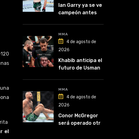
Ian Garry ya se ve
campeón antes
de enfrentar a
Makhachev
MMA
4 de agosto de
2026
-120
Khabib anticipa el
unas
futuro de Usman
Nurmagomedov:
“Van a ver en qué
 una
liga competirá”
MMA
eona
4 de agosto de
2026
Conor McGregor
rita
será operado otra
vez: “Se viene la
r el
cirugía número