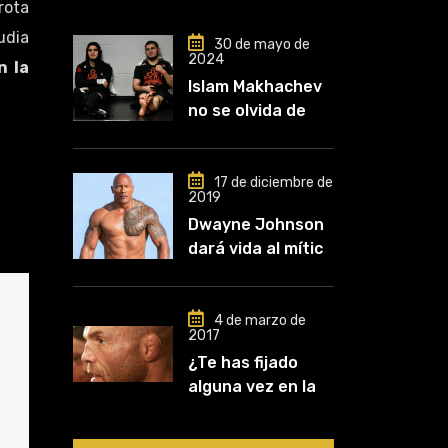
rota
udia
30 de mayo de
2024
n la
Islam Makhachev
no se olvida de
Khabib: «Lo
conozco desde
que comencé a
17 de diciembre de
2019
entrenar, jugó un
Dwayne Johnson
papel clave en mi
dará vida al mítico
carrera»
luchador de UFC,
Mark Kerr
4 de marzo de
2017
¿Te has fijado
alguna vez en las
orejas de los
luchadores?