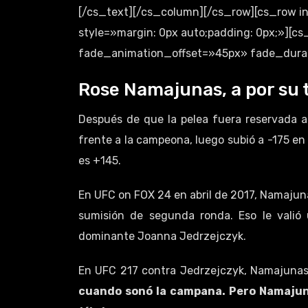
[/cs_text][/cs_column][/cs_row][cs_row 
style=»margin: 0px auto;padding: 0px;»][
fade_animation_offset=»45px» fade_durati
Rose Namajunas, a por su 
Después de que la pelea fuera reservada a
frente a la campeona, luego subió a -175 e
es +145.
En UFC on FOX 24 en abril de 2017, Namajun
sumisión de segunda ronda. Eso le valió
dominante Joanna Jedrzejczyk.
En UFC 217 contra Jedrzejczyk, Namajunas
cuando sonó la campana. Pero Namajuna