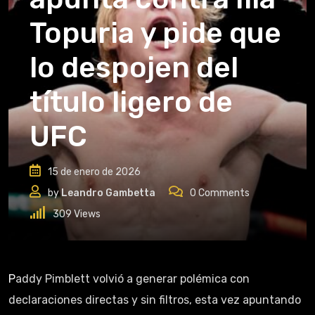
Topuria y pide que
lo despojen del
título ligero de
UFC
15 de enero de 2026
by
Leandro Gambetta
0
Comments
309
Views
Paddy Pimblett volvió a generar polémica con
declaraciones directas y sin filtros, esta vez apuntando