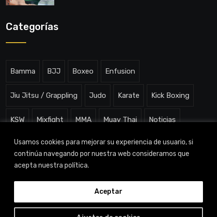
todo”
Categorías
Bamma
BJJ
Boxeo
Enfusion
Jiu Jitsu / Grappling
Judo
Karate
Kick Boxing
KSW
Mixfight
MMA
Muay Thai
Noticias
Usamos cookies para mejorar su experiencia de usuario, si
One ChampionShip
Slam Arena
Uncategorized
continúa navegando por nuestra web consideramos que
acepta nuestra política.
Aceptar
TITAN CHANNEL © 2023 |
Aviso legal
|
Política de
privacidad
|
Política de cookies