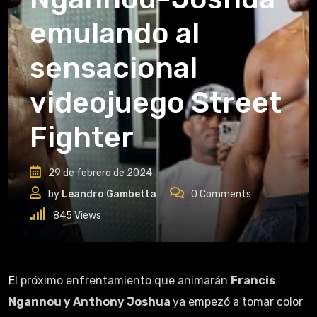
emulando al
sensacional
videojuego Street
Fighter
29 de febrero de 2024
by
Leandro Gambetta
0
Comments
845
Views
El próximo enfrentamiento que animarán
Francis
Ngannou y Anthony Joshua
ya empezó a tomar color