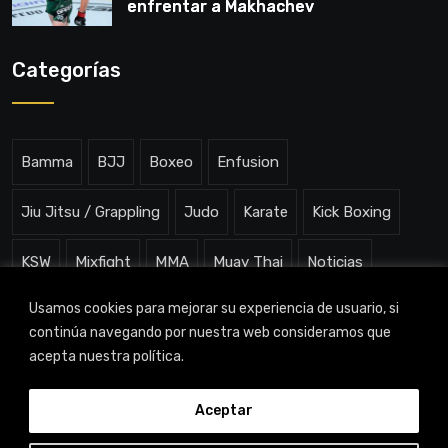
enfrentar a Makhachev
Categorías
Bamma
BJJ
Boxeo
Enfusion
Jiu Jitsu / Grappling
Judo
Karate
Kick Boxing
KSW
Mixfight
MMA
Muay Thai
Noticias
Usamos cookies para mejorar su experiencia de usuario, si
One ChampionShip
Slam Arena
Uncategorized
continúa navegando por nuestra web consideramos que
acepta nuestra política.
Aceptar
TITAN CHANNEL © 2023 |
Aviso legal
|
Política de