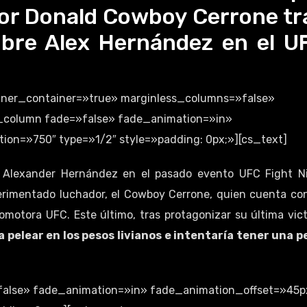
dor Donald Cowboy Cerrone tr
sobre Alex Hernández en el U
inner_container=»true» marginless_columns=»false»
cs_column fade=»false» fade_animation=»in»
on=»750″ type=»1/2″ style=»padding: 0px;»][cs_text]
 Alexander Hernández en el pasado evento UFC Fight N
perimentado luchador, el Cowboy Cerrone, quien cuenta co
romotora UFC. Este último, tras protagonizar su última vict
 pelear en los pesos livianos e intentaría tener una p
false» fade_animation=»in» fade_animation_offset=»45p