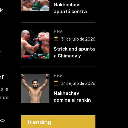
Makhachev
UM-
apuntó contra
McGregor: “Pelea
por dinero porque
lo perdió todo”
MMA
31 de julio de 2026
Strickland apunta
″
a Chimaev y
anticipa un
posible
er
desempate tras
MMA
su recuperación
31 de julio de 2026
s la
Makhachev
a de
domina el ranking
y Polymarket lo
proyecta como
x»
líder hasta fin de
Trending
2026