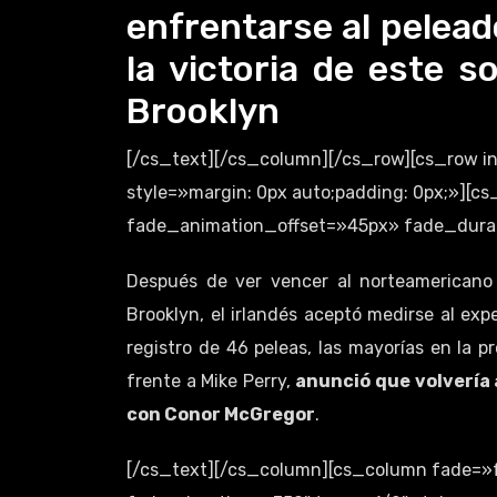
enfrentarse al pelea
la victoria de este 
Brooklyn
[/cs_text][/cs_column][/cs_row][cs_row 
style=»margin: 0px auto;padding: 0px;»][
fade_animation_offset=»45px» fade_durati
Después de ver vencer al norteamericano
Brooklyn, el irlandés aceptó medirse al ex
registro de 46 peleas, las mayorías en la p
frente a Mike Perry,
anunció que volvería a
con Conor McGregor
.
[/cs_text][/cs_column][cs_column fade=»