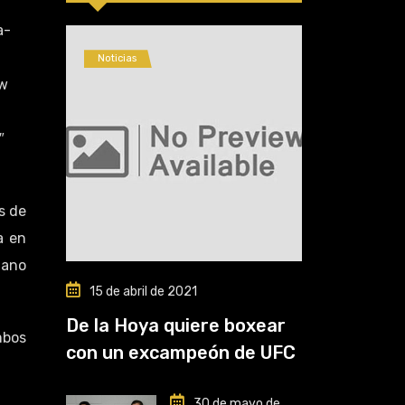
a-
Noticias
ow
″
s de
a en
iano
15 de abril de 2021
De la Hoya quiere boxear
mbos
con un excampeón de UFC
30 de mayo de