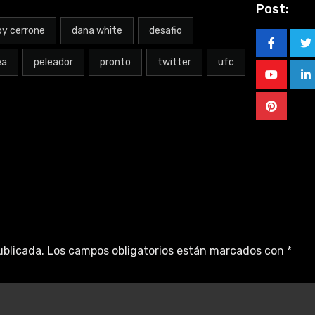
Post:
y cerrone
dana white
desafio
ea
peleador
pronto
twitter
ufc
ublicada.
Los campos obligatorios están marcados con
*