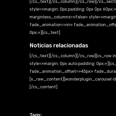
[/cs_text][/cs_column][/cs_row][/cs_secti
style=»margin: 0px;padding: 0px 0px 60px;
marginless_columns=»false» style=»margin
fade_animation=»in» fade_animation_offs
0px;»][cs_text]
Noticias relacionadas
[/cs_text][/cs_column][/cs_row][cs_row 
style=»margin: 0px auto;padding: 0px;»][
fade_animation_offset=»45px» fade_durati
[x_raw_content][wonderplugin_carousel i
[/cs_content]
Tags: