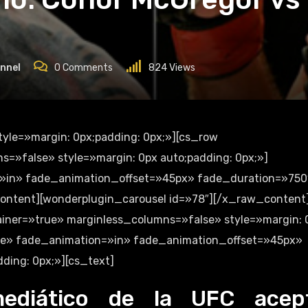
nnel
0
Comments
824
Views
=»false» style=»margin: 0px auto;padding: 0px;»]
»in» fade_animation_offset=»45px» fade_duration=»750
content][wonderplugin_carousel id=»78″][/x_raw_content
iner=»true» marginless_columns=»false» style=»margin: 
lse» fade_animation=»in» fade_animation_offset=»45px»
ding: 0px;»][cs_text]
ediático de la UFC acep