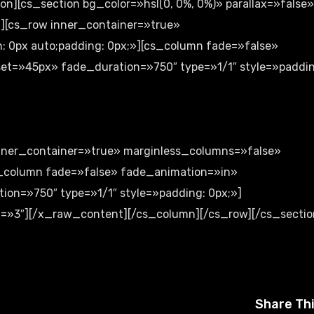
on][cs_section bg_color=»hsl(0, 0%, 0%)» parallax=»false»
»][cs_row inner_container=»true»
: 0px auto;padding: 0px;»][cs_column fade=»false»
et=»45px» fade_duration=»750″ type=»1/1″ style=»paddin
inner_container=»true» marginless_columns=»false»
cs_column fade=»false» fade_animation=»in»
on=»750″ type=»1/1″ style=»padding: 0px;»]
d=»3″][/x_raw_content][/cs_column][/cs_row][/cs_sectio
Share Th