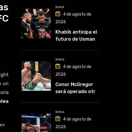
as
MMA
4 de agosto de
FC
2026
Khabib anticipa el
futuro de Usman
Nurmagomedov:
“Van a ver en qué
liga competirá”
MMA
4 de agosto de
ight
2026
n un
Conor McGregor
será operado otra
oria
vez: “Se viene la
elea
cirugía número
cinco”
MMA
4 de agosto de
x»
2026