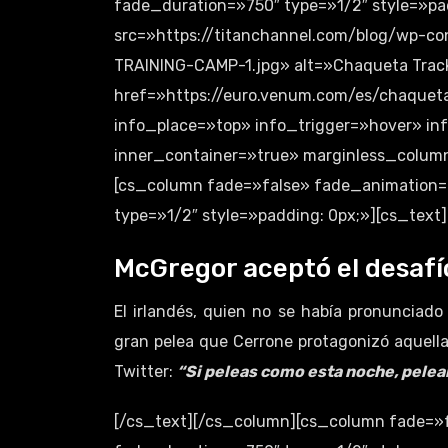
fade_duration=»750″ type=»1/2″ style=»pa
src=»https://titanchannel.com/blog/wp-
TRAINING-CAMP-1.jpg» alt=»Chaqueta Track
href=»https://euro.venum.com/es/chaqueta
info_place=»top» info_trigger=»hover» i
inner_container=»true» marginless_columns
[cs_column fade=»false» fade_animation=
type=»1/2″ style=»padding: 0px;»][cs_text]
McGregor aceptó el desafío
El irlandés, quien no se había pronunciado
gran pelea que Cerrone protagonizó aquella
Twitter:
“Si peleas como esta noche, pelea
[/cs_text][/cs_column][cs_column fade=»