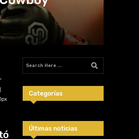
″
]
Categorías
0px
Últimas noticias
tó