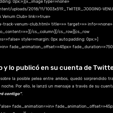
dding: 0px;»][x_image type=»none»
content/uploads/2018/11/1003x519_TWITER_JOGGING-VEN
 Venum Club» link=»true»
-track-venum-club.html» title=»» target=»» info=»none»
nfo_content=»»][/cs_column][/cs_row][cs_row
=»false» style=»margin: 0px auto;padding: 0px;»]
»in» fade_animation_offset=»45px» fade_duration=»750
 y lo publicó en su cuenta de Twitt
 sobre la posible pelea entre ambos, quedó sorprendido tra
 noche. Por ello, le lanzó un mensaje a través de su cuent
ré contigo”
.
false» fade_animation=»in» fade_animation_offset=»45p