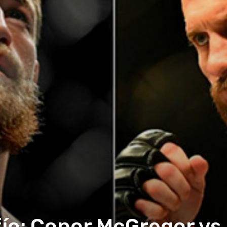
ío: Conor McGregor v