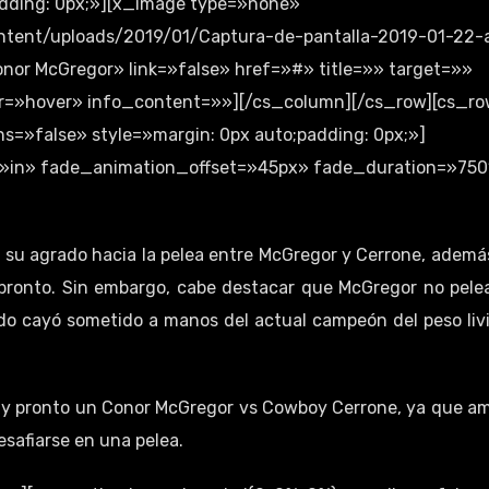
dding: 0px;»][x_image type=»none»
ontent/uploads/2019/01/Captura-de-pantalla-2019-01-22-
onor McGregor» link=»false» href=»#» title=»» target=»»
er=»hover» info_content=»»][/cs_column][/cs_row][cs_r
=»false» style=»margin: 0px auto;padding: 0px;»]
»in» fade_animation_offset=»45px» fade_duration=»750
ó su agrado hacia la pelea entre McGregor y Cerrone, ademá
pronto. Sin embargo, cabe destacar que McGregor no pele
o cayó sometido a manos del actual campeón del peso liv
muy pronto un Conor McGregor vs Cowboy Cerrone, ya que a
safiarse en una pelea.