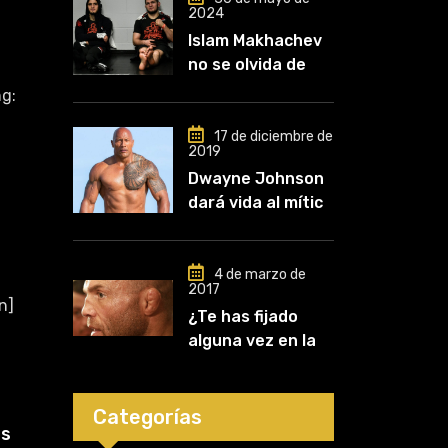
2024
Islam Makhachev
no se olvida de
Khabib: «Lo
g:
conozco desde
que comencé a
17 de diciembre de
2019
entrenar, jugó un
Dwayne Johnson
papel clave en mi
dará vida al mítico
carrera»
luchador de UFC,
Mark Kerr
4 de marzo de
2017
n]
¿Te has fijado
alguna vez en las
orejas de los
luchadores?
Categorías
is