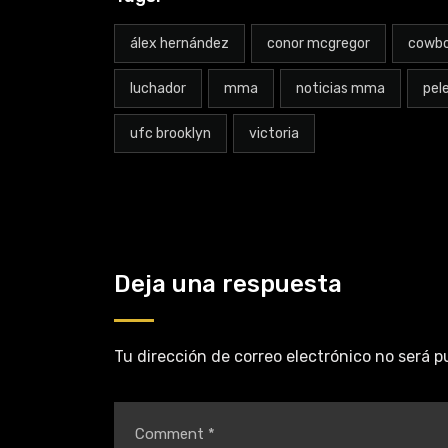
álex hernández
conor mcgregor
cowbo
luchador
mma
noticias mma
pel
ufc brooklyn
victoria
Deja una respuesta
Tu dirección de correo electrónico no será p