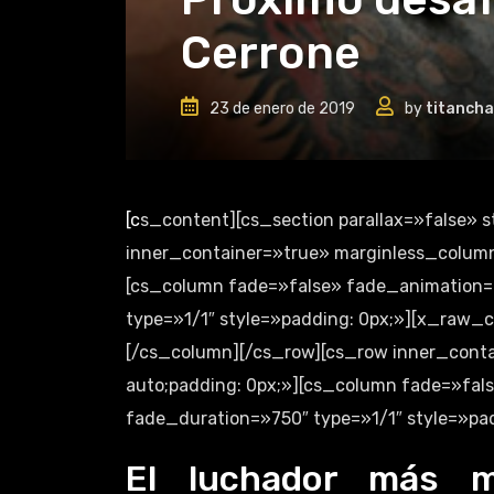
Cerrone
23 de enero de 2019
by
titancha
[cs_content][cs_section parallax=»false» style=»margin: 0px;padding: 0px;»][cs_row
inner_container=»true» marginless_columns
[cs_column fade=»false» fade_animation=
type=»1/1″ style=»padding: 0px;»][x_raw_
[/cs_column][/cs_row][cs_row inner_conta
auto;padding: 0px;»][cs_column fade=»fa
fade_duration=»750″ type=»1/1″ style=»pad
El luchador más m