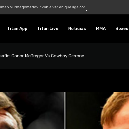
Nurmagomedov: “Van a ver en qué liga competirá”
Titan App
Titan Live
Noticias
MMA
Boxeo
safío: Conor McGregor Vs Cowboy Cerrone