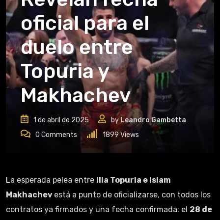
oficial para el
duelo entre
Topuria y
Makhachev
1 de abril de 2025
by
Leandro Gambetta
0
Comments
1899
Views
La esperada pelea entre
Ilia Topuria e Islam
Makhachev
está a punto de oficializarse, con todos los
contratos ya firmados y una fecha confirmada: el
28 de