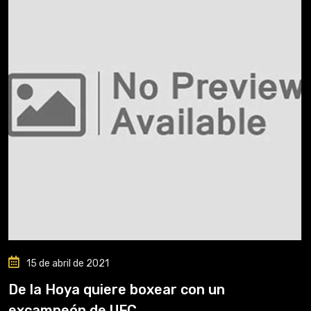
15 de abril de 2021
De la Hoya quiere boxear con un
excampeón de UFC