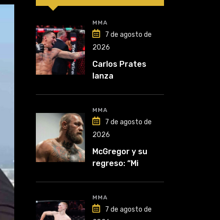
MMA
7 de agosto de
2026
Carlos Prates
lanza
advertencia: “Voy
por el título”
MMA
7 de agosto de
2026
McGregor y su
regreso: “Mi
mentalidad es
inquebrantable”
MMA
7 de agosto de