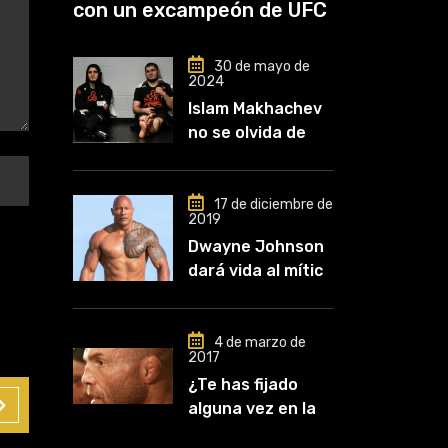
con un excampeón de UFC
30 de mayo de
2024
Islam Makhachev
no se olvida de
Khabib: «Lo
conozco desde
que comencé a
17 de diciembre de
2019
entrenar, jugó un
Dwayne Johnson
papel clave en mi
dará vida al mítico
carrera»
luchador de UFC,
Mark Kerr
4 de marzo de
2017
¿Te has fijado
alguna vez en las
orejas de los