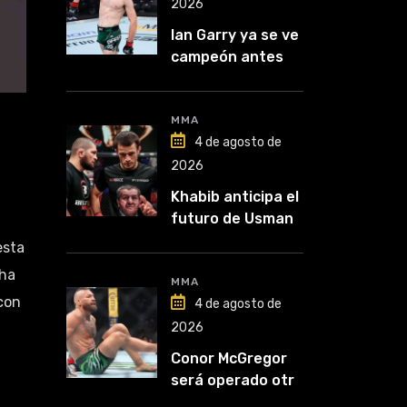
2026
Ian Garry ya se ve
campeón antes
de enfrentar a
Makhachev
MMA
4 de agosto de
2026
Khabib anticipa el
futuro de Usman
Nurmagomedov:
esta
“Van a ver en qué
ha
liga competirá”
MMA
con
4 de agosto de
2026
Conor McGregor
será operado otra
vez: “Se viene la