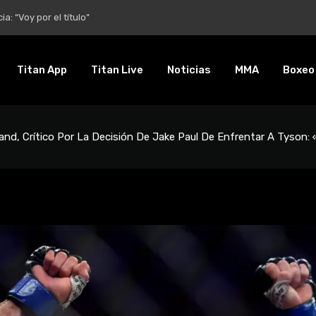
entalidad es inquebrantable”
Titan App
Titan Live
Noticias
MMA
Boxeo
land, Crítico Por La Decisión De Jake Paul De Enfrentar A Tyson: 