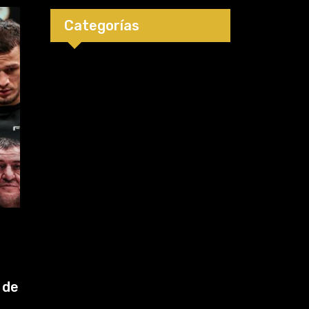
luchadores?
Categorías
MMA
4 de agosto de 2026
Conor McGregor será operado otra vez:
“Se viene