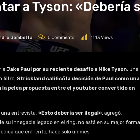
tar a Tyson: «Debería se
ndro Gambetta
0
Comments
1143
Views
r a
Jake Paul por su reciente desafío a Mike Tyson
, una
 filtro,
Strickland calificó la decisión de Paul como una
a la pelea propuesta entre el youtuber convertido en
n una entrevista.
«Esto debería ser ilegal»,
agregó,
de su innegable legado en el ring, no está en su mejor forma
médica que enfrentó, hace solo un mes.