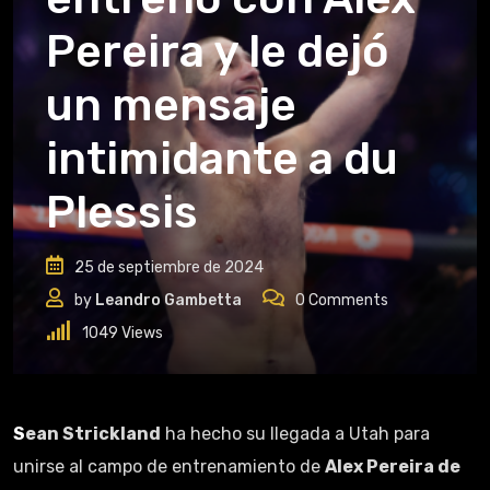
Pereira y le dejó
un mensaje
intimidante a du
Plessis
25 de septiembre de 2024
by
Leandro Gambetta
0
Comments
1049
Views
Sean Strickland
ha hecho su llegada a Utah para
unirse al campo de entrenamiento de
Alex Pereira de