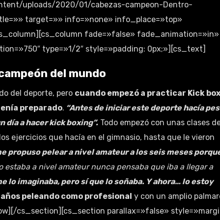
ontent/uploads/2020/01/cabezas-campeon-Dentro-
title=»» target=»» info=»none» info_place=»top»
cs_column][cs_column fade=»false» fade_animation=»in»
on=»750″ type=»1/2″ style=»padding: 0px;»][cs_text]
n campeón del mundo
do del deporte, pero
cuando empezó a practicar Kick bo
 tenía preparado
.
“Antes de iniciar este deporte hacía pe
 día a hacer kick boxing”.
Todo empezó con unas clases d
s ejercicios que hacía en el gimnasio, hasta que le vieron
me propuso pelear a nivel amateur a los seis meses porqu
 estaba a nivel amateur nunca pensaba que iba a llegar a
me lo imaginaba, pero sí que lo soñaba. Y ahora… lo estoy
 años peleando como profesional
y con un amplio palmar
w][/cs_section][cs_section parallax=»false» style=»margi