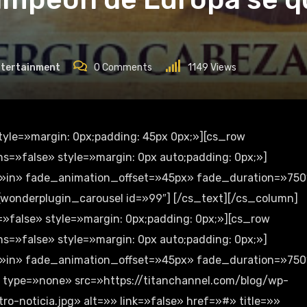
ntertainment
0
Comments
1149
Views
=»false» style=»margin: 0px auto;padding: 0px;»]
»in» fade_animation_offset=»45px» fade_duration=»750
][wonderplugin_carousel id=»99″] [/cs_text][/cs_column]
=»false» style=»margin: 0px;padding: 0px;»][cs_row
=»false» style=»margin: 0px auto;padding: 0px;»]
»in» fade_animation_offset=»45px» fade_duration=»750
e type=»none» src=»https://titanchannel.com/blog/wp-
o-noticia.jpg» alt=»» link=»false» href=»#» title=»»