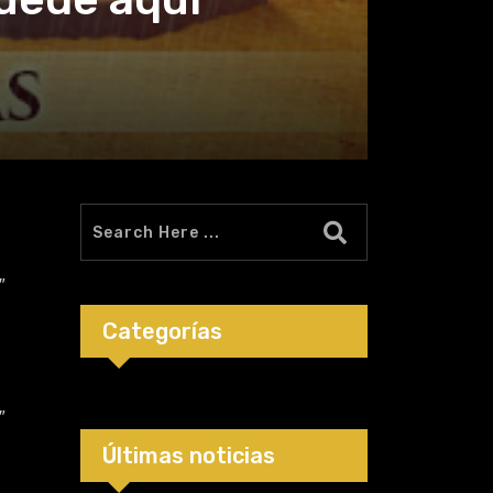
″
Categorías
″
Últimas noticias