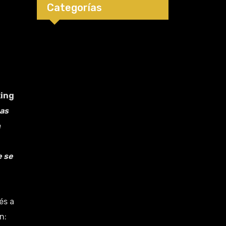
Categorías
xing
sas
e
e se
és a
n: