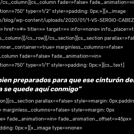
][/cs_column][cs_column fade=»false» fade_animation=»
ion=»750″ type=»1/2″ style=»padding: 0px;»][x_image
com/blog/wp-content/uploads/2020/01/1-VS-SERGIO-CABE
» href=»#» title=»» target=»» info=»none» info_place=»
s_column][/cs_row][/cs_section][cs_section parallax=»fa
w inner_container=»true» marginless_columns=»false»
cs_column fade=»false» fade_animation=»in»
on=»750″ type=»1/1″ style=»padding: 0px;»][cs_text]
bien preparados para que ese cinturón
de
 se quede aquí conmigo”
on][cs_section parallax=»false» style=»margin: 0px;paddin
» marginless_columns=»false» style=»margin: 0px
lse» fade_animation=»in» fade_animation_offset=»45px»
dding: 0px;»][x_image type=»none»