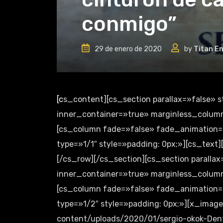
conmigo”
29 de enero de 2020
by
Titan E
[cs_content][cs_section parallax=»false» style=»margin: 0px;padding: 45px 0px;»][cs_row
inner_container=»true» marginless_columns
[cs_column fade=»false» fade_animation=
type=»1/1″ style=»padding: 0px;»][cs_text
[/cs_row][/cs_section][cs_section parallax
inner_container=»true» marginless_columns
[cs_column fade=»false» fade_animation=
type=»1/2″ style=»padding: 0px;»][x_imag
content/uploads/2020/01/sergio-okok-Dentr