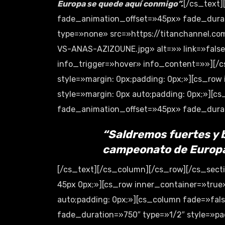
Europa se quede aquí conmigo”.
[/cs_text
fade_animation_offset=»45px» fade_durat
type=»none» src=»https://titanchannel.
VS-ANAS-AZIZOUNE.jpg» alt=»» link=»false
info_trigger=»hover» info_content=»»][/c
style=»margin: 0px;padding: 0px;»][cs_ro
style=»margin: 0px auto;padding: 0px;»][
fade_animation_offset=»45px» fade_durati
“Saldremos fuertes y 
campeonato de Europa
[/cs_text][/cs_column][/cs_row][/cs_secti
45px 0px;»][cs_row inner_container=»true
auto;padding: 0px;»][cs_column fade=»fa
fade_duration=»750″ type=»1/2″ style=»pa