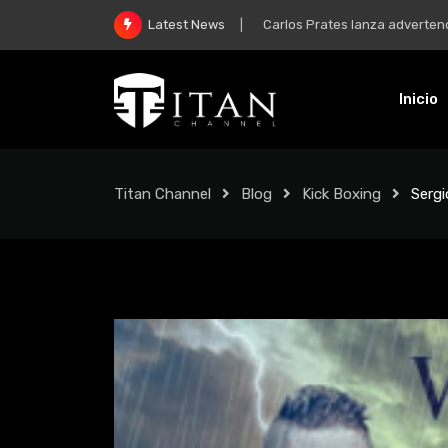
McGregor y su regreso: “Mi m
Latest News
Inicio
Titan Channel
Blog
Kick Boxing
Sergi