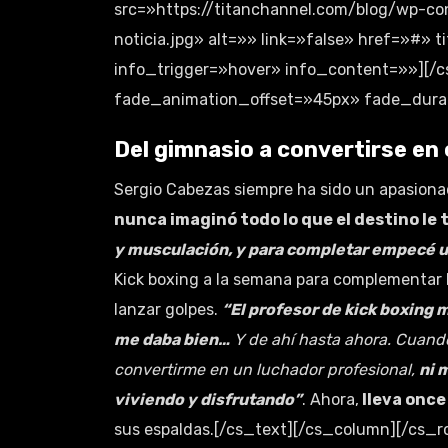
src=»https://titanchannel.com/blog/wp-c
noticia.jpg» alt=»» link=»false» href=»#» 
info_trigger=»hover» info_content=»»][/
fade_animation_offset=»45px» fade_durati
Del gimnasio a convertirse e
Sergio Cabezas siempre ha sido un apasiona
nunca imaginó todo lo que el destino le
y musculación, y para completar empecé un
Kick boxing a la semana para complementar lo
lanzar golpes.
“El profesor de kick boxing 
me daba bien…
Y de ahí hasta ahora. Cuando
convertirme en un luchador profesional,
ni 
viviendo y disfrutando”
. Ahora,
lleva once
sus espaldas.[/cs_text][/cs_column][/cs_ro