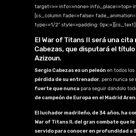
target=»» info=»none» info_place=»top» 
[cs_column fade=»false» fade_animation=
type=»1/2″ style=»padding: 0px;»][cs_text]
El War of Titans II será una cit
Cabezas, que disputará el títul
Azizoun.
Sergio Cabezas es un peleón
en todos los
pérdida de su entrenador
, pero nunca se 
fuerte que nunca
para seguir dándolo todo
de campeón de Europa en el Madrid Arena
El luchador madrileño, de 34 años, ha c
War of Titans II, del gran combate que l
servido para conocer en profundidad a Se