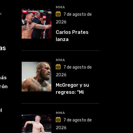
MMA
7 de agosto de
″
2026
Carlos Prates
lanza
advertencia: “Voy
as
por el título”
MMA
7 de agosto de
2026
más
McGregor y su
urón
regreso: “Mi
mentalidad es
inquebrantable”
l
MMA
7 de agosto de
2026