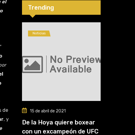
e
el
cinco”
Trending
ro
Noticias
″
o
por
el
o
s de
15 de abril de 2021
ar
, y
De la Hoya quiere boxear
e
con un excampeón de UFC