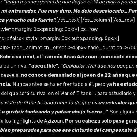
r
:
“Tengo muchas ganas de que llegue el 14 de marzo porqu
e mi entrenador. Fue muy duro. Me dejó descolocado… Pe
ca y mucho más fuerte”.
[/cs_text][/cs_column][/cs_row]
style=»margin: 0px;padding: 0px;»][cs_row
=»false» style=»margin: 0px auto;padding: 0px;»]
»in» fade_animation_offset=»45px» fade_duration=»750
Sobre su rival, el francés Anas Azizoun -conocido com
a de un rival
“asequible”.
“Cualquier rival que nos pongan 
 desvela,
no conoce demasiado al joven de 22 años que 
ncia.
Nunca antes se ha enfrentado a él, pero ya
ha estad
del que será su rival en el War of Titans II, para estudiarlo y
e visto de él me he dado cuenta de que
es un peleador que
Le gusta ir tanteando y patear abajo fuerte…”
. Son alguna
e los highlights de Azizoun.
Por su cabeza solo pasa gan
bien preparados para que ese cinturón del campeonato d