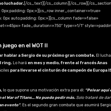
mo luchador.
[/cs_text][/cs_column][/cs_row][/cs_section
n: 0px;padding: 0px;»][cs_row inner_container=»true»
: 0px auto;padding: 0px;»][cs_column fade=»false»
et=»45px» fade_duration=»750″ type=»1/1″ style=»paddin
 juego en el WOT II
r hablar a Sergio
de su próximo gran combate.
El lucha
 ring.
Lo hará
en mes y medio, frente al francés Anas
áciles
para llevarse el cinturón de campeón de Europa 
,
lo que supone una motivación extra para él:
“Pelear aquí 
n el War of Titans… No puedo pedir más.
Solo trataré de dar
ran evento”
. Es el segundo gran combate que asumirá Sergi