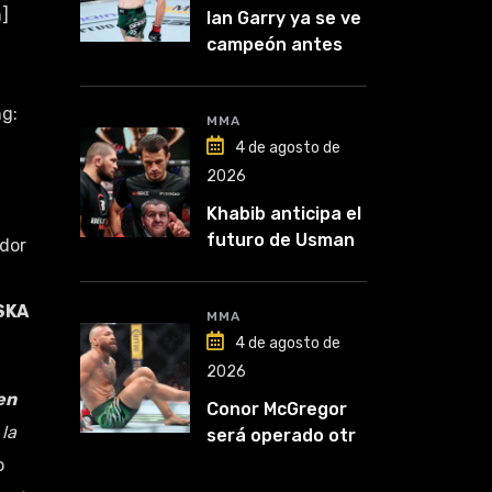
]
Ian Garry ya se ve
campeón antes
de enfrentar a
Makhachev
g:
MMA
4 de agosto de
2026
Khabib anticipa el
futuro de Usman
dor
Nurmagomedov:
“Van a ver en qué
ISKA
liga competirá”
MMA
4 de agosto de
2026
en
Conor McGregor
 la
será operado otra
vez: “Se viene la
o
cirugía número