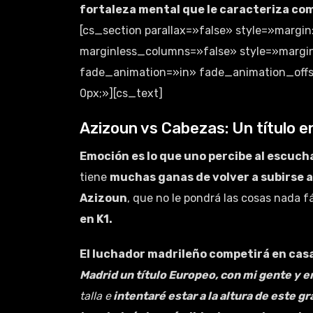
fortaleza mental que le caracteriza co
[cs_section parallax=»false» style=»margi
marginless_columns=»false» style=»margin
fade_animation=»in» fade_animation_offs
0px;»][cs_text]
Azizoun vs Cabezas: Un título en
Emoción es lo que uno percibe al escucha
tiene
muchas ganas de volver a subirse al
Azizoun
, que no le pondrá las cosas nada f
en K1.
El luchador madrileño competirá en casa
Madrid un título Europeo, con mi gente y e
talla e
intentaré estar a la altura de este g