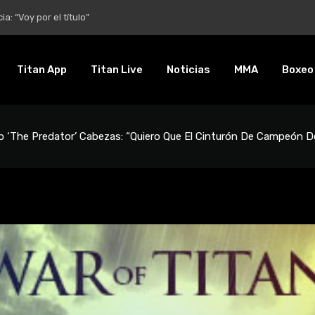
entalidad es inquebrantable”
Titan App
Titan Live
Noticias
MMA
Boxeo
o ‘The Predator’ Cabezas: “Quiero Que El Cinturón De Campeón 