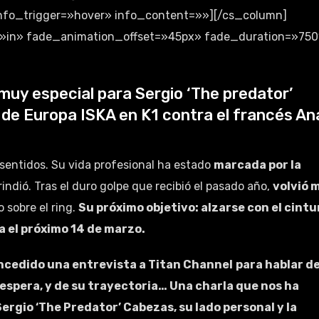
info_trigger=»hover» info_content=»»][/cs_column]
»in» fade_animation_offset=»45px» fade_duration=»750
a muy especial para Sergio ‘The predator’
o de Europa ISKA en K1 contra el francés An
 sentidos. Su vida profesional ha estado
marcada por la
rindió. Tras el duro golpe que recibió el pasado año,
volvió 
 sobre el ring.
Su próximo objetivo: alzarse con el cint
 el próximo 14 de marzo.
oncedido una entrevista a Titan Channel
para hablar de
e espera, y de su trayectoria… Una charla que nos ha
rgio ‘The Predator’ Cabezas, su lado personal y la