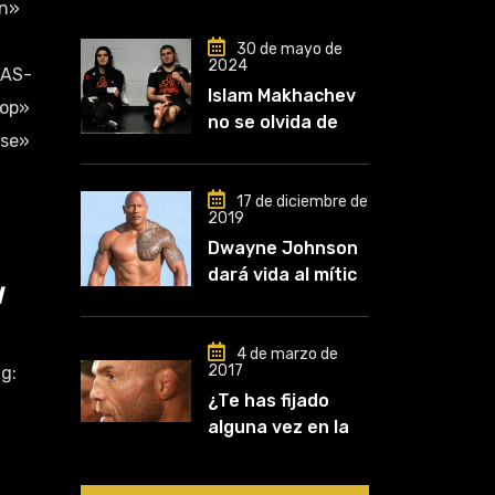
in»
30 de mayo de
2024
ZAS-
Islam Makhachev
top»
no se olvida de
lse»
Khabib: «Lo
conozco desde
que comencé a
17 de diciembre de
2019
entrenar, jugó un
Dwayne Johnson
papel clave en mi
dará vida al mítico
carrera»
l
luchador de UFC,
Mark Kerr
4 de marzo de
2017
g:
¿Te has fijado
alguna vez en las
orejas de los
luchadores?