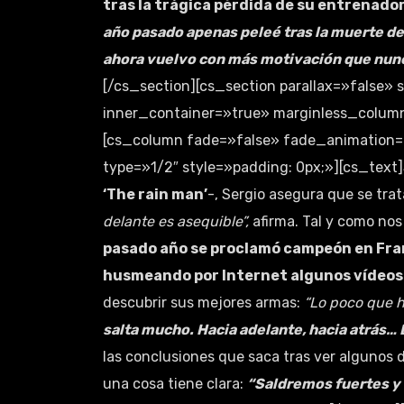
tras la trágica pérdida de su entrenado
año pasado apenas peleé tras la muerte d
ahora vuelvo con más motivación que nun
[/cs_section][cs_section parallax=»false» 
inner_container=»true» marginless_columns
[cs_column fade=»false» fade_animation=
type=»1/2″ style=»padding: 0px;»][cs_text]
‘The rain man’
-, Sergio asegura que se trat
delante es asequible”,
afirma. Tal y como nos
pasado año se proclamó campeón en Fra
husmeando por Internet algunos vídeos
descubrir sus mejores armas:
“Lo poco que h
salta mucho. Hacia adelante, hacia atrás… 
las conclusiones que saca tras ver algunos d
una cosa tiene clara:
“Saldremos fuertes y 