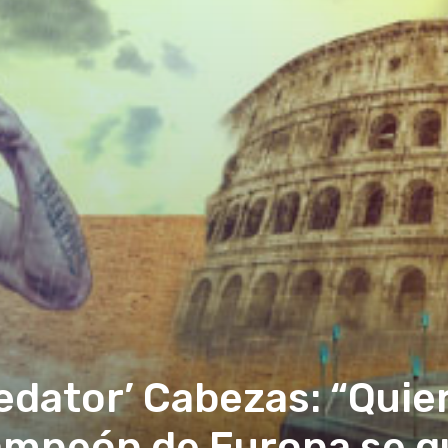
edator’ Cabezas: “Quier
ampeón de Europa se q