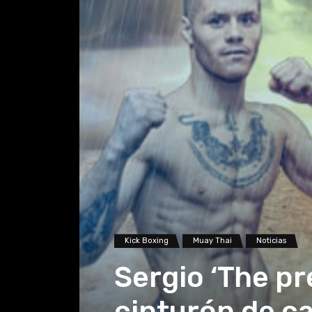
Kick Boxing
Muay Thai
Noticias
Sergio ‘The pr
cinturón de c