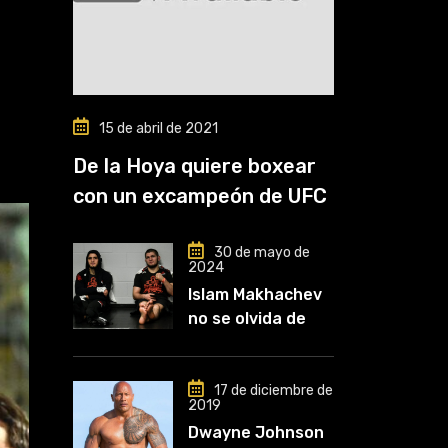
15 de abril de 2021
De la Hoya quiere boxear
con un excampeón de UFC
30 de mayo de
2024
Islam Makhachev
no se olvida de
Khabib: «Lo
conozco desde
que comencé a
17 de diciembre de
2019
entrenar, jugó un
Dwayne Johnson
papel clave en mi