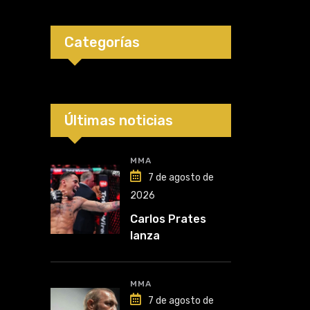
Categorías
Últimas noticias
MMA
7 de agosto de
2026
Carlos Prates
lanza
advertencia: “Voy
por el título”
MMA
7 de agosto de