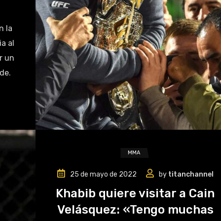
n la
a al
r un
 de.
MMA
25 de mayo de 2022
by
titanchannel
Khabib quiere visitar a Cain
Velásquez: «Tengo muchas