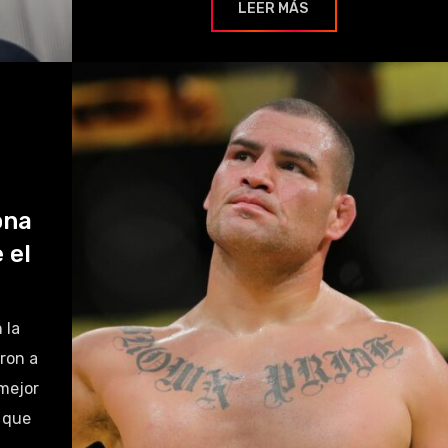
LEER MÁS
ona
 el
 la
eron a
 mejor
o que