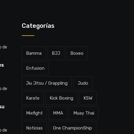
Categorías
o de
Bamma
BJJ
Boxeo
es
Enfusion
: “Voy
Jiu Jitsu / Grappling
Judo
”
o de
Karate
Kick Boxing
KSW
su
Mixfight
MMA
Muay Thai
es
ble”
Noticias
One ChampionShip
o de