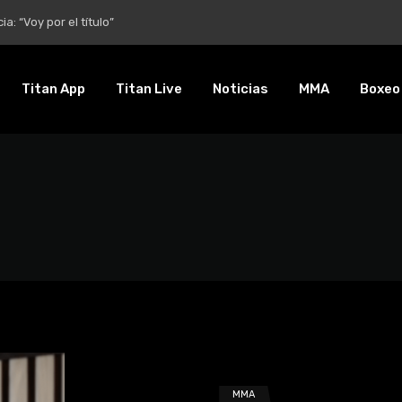
entalidad es inquebrantable”
Titan App
Titan Live
Noticias
MMA
Boxeo
z
MMA