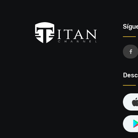
Sígu
Desc