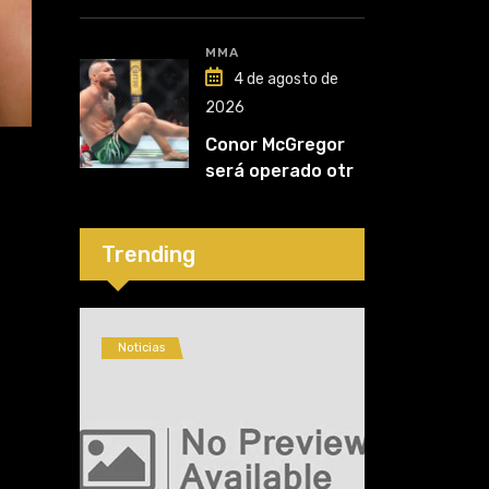
Nurmagomedov:
“Van a ver en qué
liga competirá”
MMA
4 de agosto de
2026
Conor McGregor
será operado otra
vez: “Se viene la
cirugía número
cinco”
Trending
Noticias