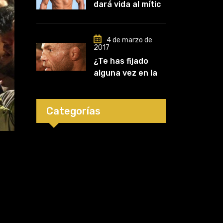
dará vida al mítico
carrera»
luchador de UFC,
Mark Kerr
4 de marzo de
2017
¿Te has fijado
alguna vez en las
orejas de los
luchadores?
Categorías