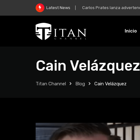
McGregor y su regreso: “Mi m
Latest News
Inicio
Cain Velázque
Titan Channel
Blog
Cain Velázquez