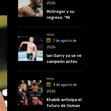
2026
McGregor y su
regreso: “Mi
mentalidad es
inquebrantable”
MMA
7 de agosto de
2026
Ian Garry ya se ve
campeón antes
de enfrentar a
Makhachev
MMA
4 de agosto de
2026
Khabib anticipa el
futuro de Usman