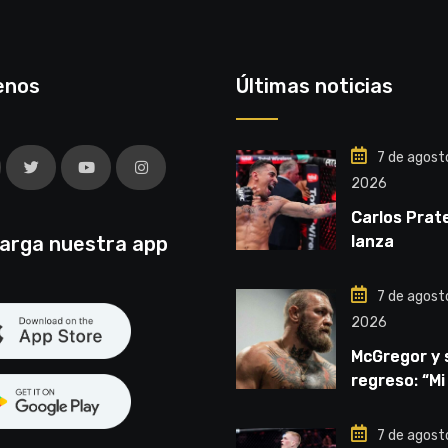
enos
Últimas noticias
7 de agost
2026
Carlos Prat
arga nuestra app
lanza
advertencia
por el título
7 de agost
2026
McGregor y 
regreso: “Mi
mentalidad 
inquebranta
7 de agost