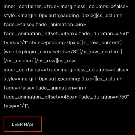
inner_container=»true» marginless_columns=»false»
style=»margin: 0px auto;padding: 0px;»][cs_column
fade=»false» fade_animation=»in»
fade_animation_offset=»45px» fade_duration=»750″
type=»1/1″ style=»padding: 0px;»][x_raw_content]
[wonderplugin_carousel id=»78″][/x_raw_content]
[/cs_column][/cs_row][cs_row
inner_container=»true» marginless_columns=»false»
style=»margin: 0px auto;padding: 0px;»][cs_column
fade=»false» fade_animation=»in»
fade_animation_offset=»45px» fade_duration=»750″
type=»1/1″.
LEER MÁS