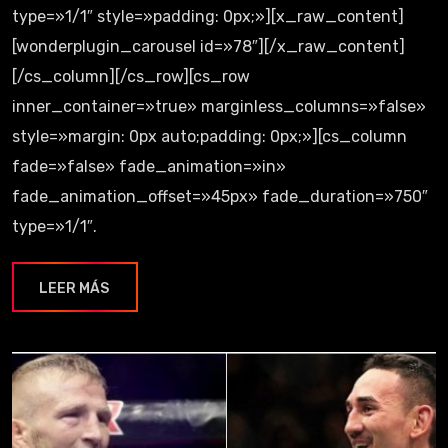
type=»1/1″ style=»padding: 0px;»][x_raw_content]
[wonderplugin_carousel id=»78″][/x_raw_content]
[/cs_column][/cs_row][cs_row
inner_container=»true» marginless_columns=»false»
style=»margin: 0px auto;padding: 0px;»][cs_column
fade=»false» fade_animation=»in»
fade_animation_offset=»45px» fade_duration=»750″
type=»1/1″.
LEER MÁS