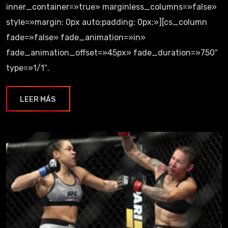
inner_container=»true» marginless_columns=»false»
style=»margin: 0px auto;padding: 0px;»][cs_column
fade=»false» fade_animation=»in»
fade_animation_offset=»45px» fade_duration=»750″
type=»1/1″.
LEER MÁS