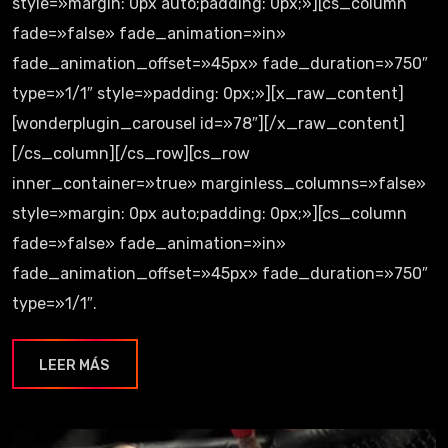
style=»margin: 0px auto;padding: 0px;»][cs_column
fade=»false» fade_animation=»in»
fade_animation_offset=»45px» fade_duration=»750″
type=»1/1″ style=»padding: 0px;»][x_raw_content]
[wonderplugin_carousel id=»78″][/x_raw_content]
[/cs_column][/cs_row][cs_row
inner_container=»true» marginless_columns=»false»
style=»margin: 0px auto;padding: 0px;»][cs_column
fade=»false» fade_animation=»in»
fade_animation_offset=»45px» fade_duration=»750″
type=»1/1″.
LEER MÁS