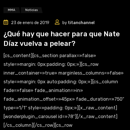
MMA
Noticias
23 de enero de 2019
by
titanchannel
¿Qué hay que hacer para que Nate
Díaz vuelva a pelear?
[cs_content][cs_section parallax=»false»
style=»margin: 0px;padding: 0px;»][cs_row
inner_container=»true» marginless_columns=»false»
style=»margin: 0px auto;padding: 0px;»][cs_column
fade=»false» fade_animation=»in»
fade_animation_offset=»45px» fade_duration=»750″
type=»1/1″ style=»padding: 0px;»][x_raw_content]
[wonderplugin_carousel id=»78″][/x_raw_content]
[/cs_column][/cs_row][cs_row