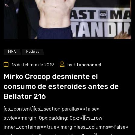
MMA
Noticias
15 de febrero de 2019
by
titanchannel
Mirko Crocop desmiente el
consumo de esteroides antes de
Bellator 216
[cs_content][cs_section parallax=»false»
style=»margin: 0px;padding: 0px;»][cs_row
inner_container=»true» marginless_columns=»false»