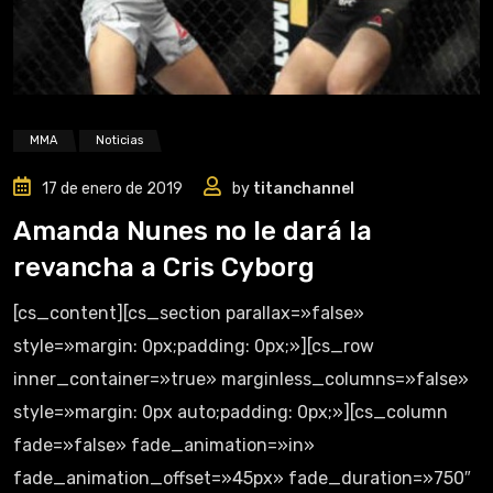
MMA
Noticias
17 de enero de 2019
by
titanchannel
Amanda Nunes no le dará la
revancha a Cris Cyborg
[cs_content][cs_section parallax=»false»
style=»margin: 0px;padding: 0px;»][cs_row
inner_container=»true» marginless_columns=»false»
style=»margin: 0px auto;padding: 0px;»][cs_column
fade=»false» fade_animation=»in»
fade_animation_offset=»45px» fade_duration=»750″