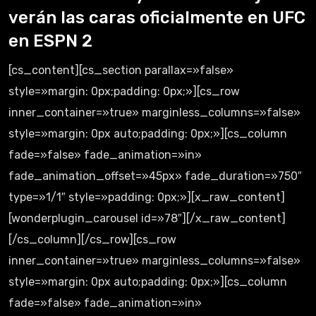
verán las caras oficialmente en UFC
en ESPN 2
[cs_content][cs_section parallax=»false»
style=»margin: 0px;padding: 0px;»][cs_row
inner_container=»true» marginless_columns=»false»
style=»margin: 0px auto;padding: 0px;»][cs_column
fade=»false» fade_animation=»in»
fade_animation_offset=»45px» fade_duration=»750″
type=»1/1″ style=»padding: 0px;»][x_raw_content]
[wonderplugin_carousel id=»78″][/x_raw_content]
[/cs_column][/cs_row][cs_row
inner_container=»true» marginless_columns=»false»
style=»margin: 0px auto;padding: 0px;»][cs_column
fade=»false» fade_animation=»in»