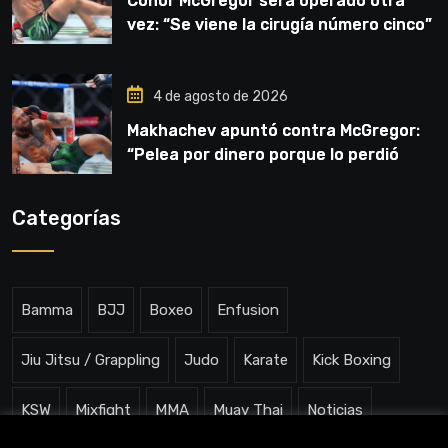
Conor McGregor será operado otra
vez: “Se viene la cirugía número cinco”
4 de agosto de 2026
Makhachev apuntó contra McGregor:
“Pelea por dinero porque lo perdió
todo”
Categorías
Bamma
BJJ
Boxeo
Enfusion
Jiu Jitsu / Grappling
Judo
Karate
Kick Boxing
KSW
Mixfight
MMA
Muay Thai
Noticias