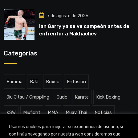
7 de agosto de 2026
Ian Garry ya se ve campeón antes de
enfrentar a Makhachev
Categorías
Bamma
BJJ
Boxeo
Enfusion
Jiu Jitsu / Grappling
Judo
Karate
Kick Boxing
KSW
Mixfight
MMA
Muay Thai
Noticias
Usamos cookies para mejorar su experiencia de usuario, si
One ChampionShip
Slam Arena
Uncategorized
continúa navegando por nuestra web consideramos que