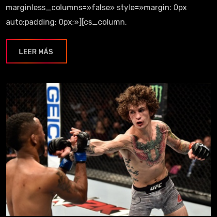
marginless_columns=»false» style=»margin: 0px
auto;padding: 0px;»][cs_column.
LEER MÁS