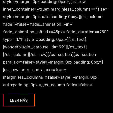
style=»margin: 0px;padding: 0px;»][cs_row
inner_container=»true» marginless_columns=»false»
style=»margin: 0px auto;padding: 0px;»][cs_column
fade=»false» fade_animation=»in»
fade_animation_offset=»45px» fade_duration=»750″
type=»1/1″ style=»padding: 0px;»][cs_text]
[wonderplugin_carousel id=»99″][/cs_text]
[/cs_column][/cs_row][/cs_section][cs_section
parallax=»false» style=»margin: 0px;padding: 0px;»]
[cs_row inner_container=»true»
marginless_columns=»false» style=»margin: 0px
auto;padding: 0px;»][cs_column fade=»false».
LEER MÁS