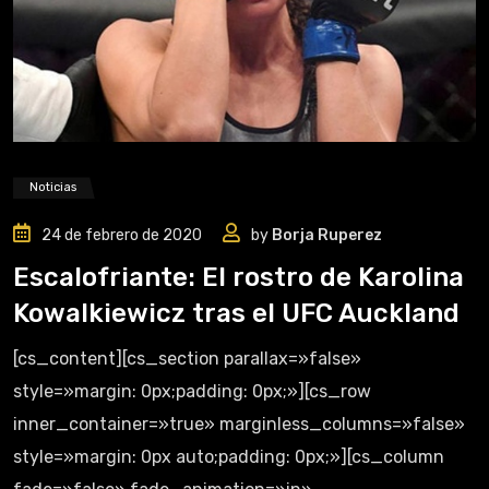
Noticias
24 de febrero de 2020
by
Borja Ruperez
Escalofriante: El rostro de Karolina
Kowalkiewicz tras el UFC Auckland
[cs_content][cs_section parallax=»false»
style=»margin: 0px;padding: 0px;»][cs_row
inner_container=»true» marginless_columns=»false»
style=»margin: 0px auto;padding: 0px;»][cs_column