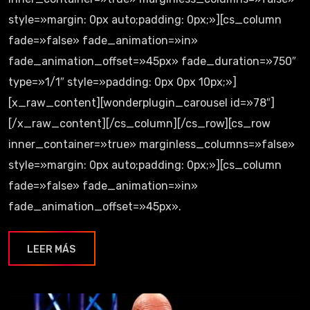
style=»margin: 0px auto;padding: 0px;»][cs_column
fade=»false» fade_animation=»in»
fade_animation_offset=»45px» fade_duration=»750″
type=»1/1″ style=»padding: 0px 0px 10px;»]
[x_raw_content][wonderplugin_carousel id=»78″]
[/x_raw_content][/cs_column][/cs_row][cs_row
inner_container=»true» marginless_columns=»false»
style=»margin: 0px auto;padding: 0px;»][cs_column
fade=»false» fade_animation=»in»
fade_animation_offset=»45px».
LEER MÁS