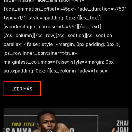
fade=»false» fade_animation=»in»
fade_animation_offset=»45px» fade_duration=»750″
type=»1/1″ style=»padding: 0px;»][cs_text]
[wonderplugin_carousel id=»99″][/cs_text]
[/cs_column][/cs_row][/cs_section][cs_section
parallax=»false» style=»margin: 0px;padding: 0px;»]
[cs_row inner_container=»true»
marginless_columns=»false» style=»margin: 0px
auto;padding: 0px;»][cs_column fade=»false».
LEER MÁS