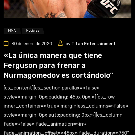
MMA
Noticias
30 de enero de 2020
by
Titan Entertainment
«La única manera que tiene
Ferguson para frenar a
Nurmagomedov es cortándolo”
[cs_content][cs_section parallax=»false»
style=»margin: 0px;padding: 45px 0px;»][cs_row
inner_container=»true» marginless_columns=»false»
style=»margin: 0px auto;padding: 0px;»][cs_column
fade=»false» fade_animation=»in»
fade_animation_offset=»45px» fade_duration=»750″