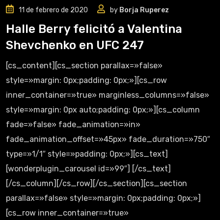
11 de febrero de 2020
by
Borja Ruperez
Halle Berry felicitó a Valentina
Shevchenko en UFC 247
[cs_content][cs_section parallax=»false»
style=»margin: 0px;padding: 0px;»][cs_row
inner_container=»true» marginless_columns=»false»
style=»margin: 0px auto;padding: 0px;»][cs_column
fade=»false» fade_animation=»in»
fade_animation_offset=»45px» fade_duration=»750″
type=»1/1″ style=»padding: 0px;»][cs_text]
[wonderplugin_carousel id=»99″] [/cs_text]
[/cs_column][/cs_row][/cs_section][cs_section
parallax=»false» style=»margin: 0px;padding: 0px;»]
[cs_row inner_container=»true»