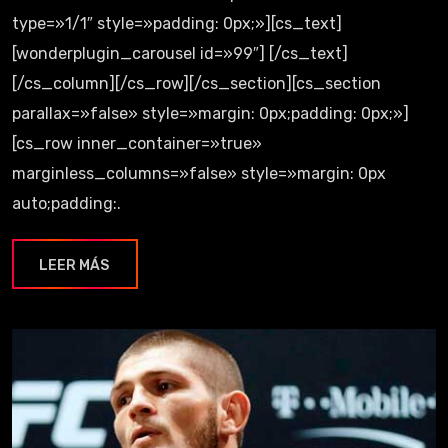
type=»1/1″ style=»padding: 0px;»][cs_text]
[wonderplugin_carousel id=»99″] [/cs_text]
[/cs_column][/cs_row][/cs_section][cs_section
parallax=»false» style=»margin: 0px;padding: 0px;»]
[cs_row inner_container=»true»
marginless_columns=»false» style=»margin: 0px
auto;padding:.
LEER MÁS