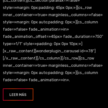
[cs_content][cs_section parallax=»false»
style=»margin: 0px;padding: 45px 0px;»][cs_row
inner_container=»true» marginless_columns=»false»
style=»margin: 0px auto;padding: 0px;»][cs_column
fade=»false» fade_animation=»in»
fade_animation_offset=»45px» fade_duration=»750″
type=»1/1″ style=»padding: 0px 0px 10px;»]
[x_raw_content][wonderplugin_carousel id=»78″]
[/x_raw_content][/cs_column][/cs_row][cs_row
inner_container=»true» marginless_columns=»false»
style=»margin: 0px auto;padding: 0px;»][cs_column
fade=»false» fade_animation=»in».
LEER MÁS