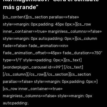
más grande”
[cs_content][cs_section parallax=»false»
style=»margin: 0px;padding: 45px 0px;»][cs_row
inner_container=»true» marginless_columns=»false»
style=»margin: 0px auto;padding: 0px;»][cs_column
fade=»false» fade_animation=»in»
fade_animation_offset=»45px» fade_duration=»750″
type=»1/1″ style=»padding: 0px;»][cs_text]
[wonderplugin_carousel id=»99″] [/cs_text]
[/cs_column][/cs_row][/cs_section][cs_section
parallax=»false» style=»margin: 0px;padding: 0px;»]
[cs_row inner_container=»true»
marginless_columns=»false» style=»margin: 0px
auto;padding:.