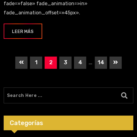
fade=»false» fade_animation=»in»
fade_animation_offset=»45px».
LEER MÁS
1
2
3
4
14
...
Categorías