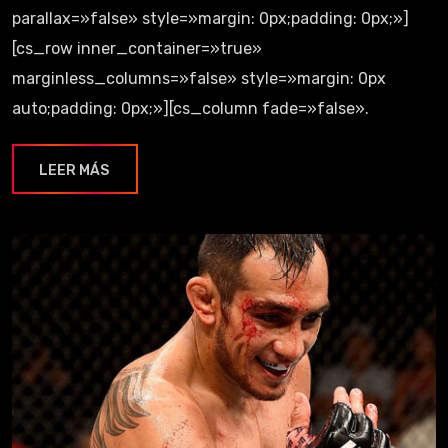
parallax=»false» style=»margin: 0px;padding: 0px;»]
[cs_row inner_container=»true»
marginless_columns=»false» style=»margin: 0px
auto;padding: 0px;»][cs_column fade=»false».
LEER MÁS