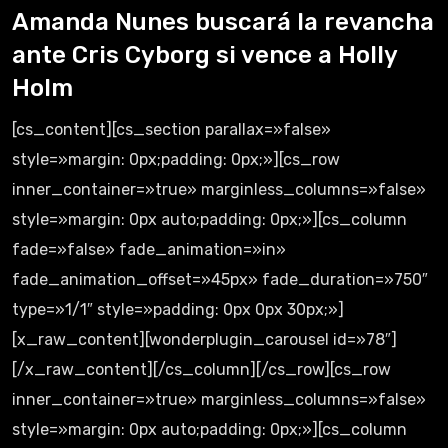
Amanda Nunes buscará la revancha
ante Cris Cyborg si vence a Holly
Holm
[cs_content][cs_section parallax=»false»
style=»margin: 0px;padding: 0px;»][cs_row
inner_container=»true» marginless_columns=»false»
style=»margin: 0px auto;padding: 0px;»][cs_column
fade=»false» fade_animation=»in»
fade_animation_offset=»45px» fade_duration=»750″
type=»1/1″ style=»padding: 0px 0px 30px;»]
[x_raw_content][wonderplugin_carousel id=»78″]
[/x_raw_content][/cs_column][/cs_row][cs_row
inner_container=»true» marginless_columns=»false»
style=»margin: 0px auto;padding: 0px;»][cs_column