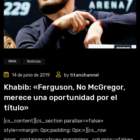
MMA
Noticias
14 de junio de 2019
by
titanchannel
Khabib: «Ferguson, No McGregor,
merece una oportunidad por el
título»
[cs_content][cs_section parallax=»false»
style=»margin: 0px;padding: 0px;»][cs_row
inner_container=»true» marginless_columns=»false»