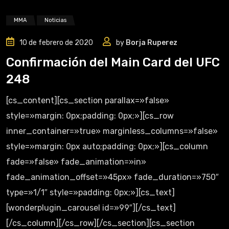
MMA
Noticias
10 de febrero de 2020
by
Borja Ruperez
Confirmación del Main Card del UFC
248
[cs_content][cs_section parallax=»false»
style=»margin: 0px;padding: 0px;»][cs_row
inner_container=»true» marginless_columns=»false»
style=»margin: 0px auto;padding: 0px;»][cs_column
fade=»false» fade_animation=»in»
fade_animation_offset=»45px» fade_duration=»750″
type=»1/1″ style=»padding: 0px;»][cs_text]
[wonderplugin_carousel id=»99″][/cs_text]
[/cs_column][/cs_row][/cs_section][cs_section