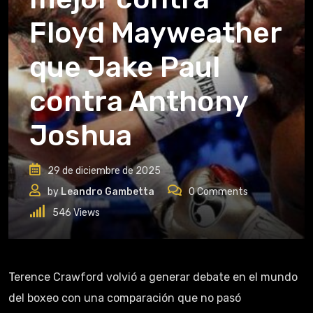
Floyd Mayweather
que Jake Paul
contra Anthony
Joshua
29 de diciembre de 2025
by
Leandro Gambetta
0
Comments
546
Views
Terence Crawford volvió a generar debate en el mundo
del boxeo con una comparación que no pasó