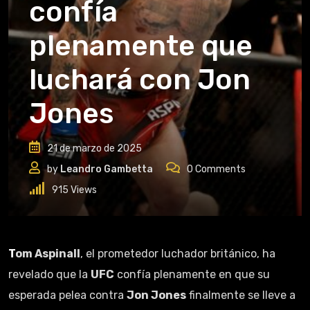
confía
plenamente que
luchará con Jon
Jones
21 de marzo de 2025
by
Leandro Gambetta
0
Comments
915
Views
Tom Aspinall
, el prometedor luchador británico, ha
revelado que la
UFC
confía plenamente en que su
esperada pelea contra
Jon Jones
finalmente se lleve a