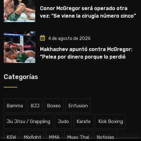
Conor McGregor será operado otra
vez: “Se viene la cirugía número cinco”
4 de agosto de 2026
Makhachev apuntó contra McGregor:
“Pelea por dinero porque lo perdió
todo”
Categorías
Bamma
BJJ
Boxeo
Enfusion
Jiu Jitsu / Grappling
Judo
Karate
Kick Boxing
KSW
Mixfight
MMA
Muay Thai
Noticias