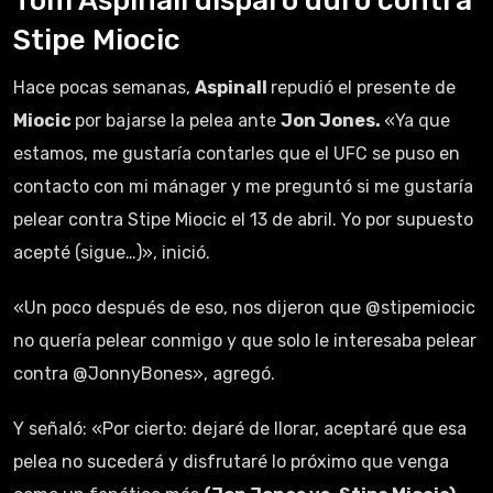
Tom Aspinall disparó duro contra
Stipe Miocic
Hace pocas semanas,
Aspinall
repudió el presente de
Miocic
por bajarse la pelea ante
Jon Jones.
«Ya que
estamos, me gustaría contarles que el UFC se puso en
contacto con mi mánager y me preguntó si me gustaría
pelear contra Stipe Miocic el 13 de abril. Yo por supuesto
acepté (sigue…)», inició.
«Un poco después de eso, nos dijeron que @stipemiocic
no quería pelear conmigo y que solo le interesaba pelear
contra @JonnyBones», agregó.
Y señaló: «Por cierto: dejaré de llorar, aceptaré que esa
pelea no sucederá y disfrutaré lo próximo que venga