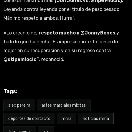
como un fanático más
(Jon Jones vs. Stipe Miocic).
Leyenda contra leyenda por el título de peso pesado.
Máximo respeto a ambos. Hurra”.
«Lo crean o no,
respeto mucho a @JonnyBones
y
todo lo que ha hecho. Es impresionante. Le deseo lo
mejor en su recuperación y en su regreso contra
@stipemiocic”
, reconoció.
Tags:
alex pereira
artes marciales mixtas
deportes de contacto
mma
noticias mma
tom aspinall
ufc