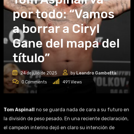
por todo: “Vamos
a borrar a Ciryl
Gane del mapa del
título”
24 de julio de 2025
by
Leandro Gambetta
0
Comments
491
Views
Tom Aspinall
no se guarda nada de cara a su futuro en
la división de peso pesado. En una reciente declaración,
el campeón interino dejó en claro su intención de