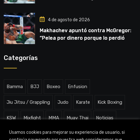
4 de agosto de 2026
Makhachev apuntó contra McGregor:
“Pelea por dinero porque lo perdió
todo”
Categorías
Bamma
BJJ
Boxeo
Enfusion
Jiu Jitsu / Grappling
Judo
Karate
Kick Boxing
KSW
Mixfight
MMA
Muay Thai
Noticias
Usamos cookies para mejorar su experiencia de usuario, si
One ChampionShip
Slam Arena
Uncategorized
continúa navegando por nuestra web consideramos que