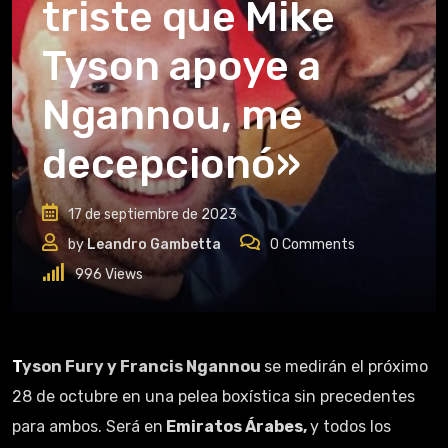
triste que Mike
Tyson apoye a
Ngannou, me
decepcionó»
17 de septiembre de 2023
by
Leandro Gambetta
0
Comments
996
Views
Tyson Fury y Francis Ngannou
se medirán el próximo
28 de octubre en una pelea boxística sin precedentes
para ambos. Será en
Emiratos Árabes,
y todos los