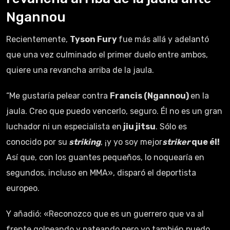
Ngannou
Recientemente,
Tyson Fury
fue más allá y adelantó
que una vez culminado el primer duelo entre ambos,
quiere una revancha arriba de la jaula.
“Me gustaría pelear contra
Francis (Ngannou)
en la
jaula. Creo que puedo vencerlo, seguro. Él no es un gran
luchador ni un especialista en
jiu jitsu
. Sólo es
conocido por su
striking
, ¡y yo soy mejor
striker
que él!
Así que, con los guantes pequeños, lo noquearía en
segundos, incluso en MMA», disparó el deportista
europeo.
Y añadió: «Reconozco que es un guerrero que va al
frente golpeando y pateando pero yo también puedo