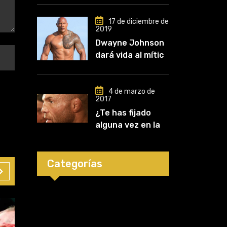
conozco desde
que comencé a
17 de diciembre de
2019
entrenar, jugó un
Dwayne Johnson
papel clave en mi
dará vida al mítico
carrera»
luchador de UFC,
Mark Kerr
4 de marzo de
2017
¿Te has fijado
alguna vez en las
orejas de los
luchadores?
Categorías