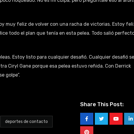
poco noqueado. No es mi culpa, pero pregúntale eso al árbit
oy muy feliz de volver con una racha de victorias. Estoy feli
Hice todo el plan que tenía en esta pelea. Todo salió perfecto
eas. Estoy listo para cualquier desafió. Cualquier desafió se
tra Ciryl Gane porque esa pelea estuvo reñida. Con Derrick
se golpe”.
Share This Post:
deportes de contacto