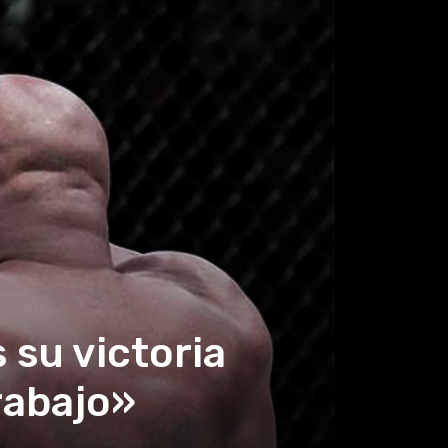
s su victoria
rabajo»