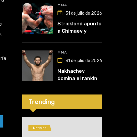
ro
lo perdió todo”
MMA
31 de julio de 2026
Strickland apunta
z
a Chimaev y
,
anticipa un
posible
desempate tras
MMA
ría
su recuperación
31 de julio de 2026
Makhachev
domina el ranking
y Polymarket lo
proyecta como
líder hasta fin de
Trending
2026
Noticias