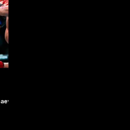
MMA
31 de julio de 2026
pa
Makhachev domina el ranking y
Polymarket lo proyecta