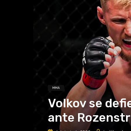
MMA
Volkov se defie
ante Rozenstru