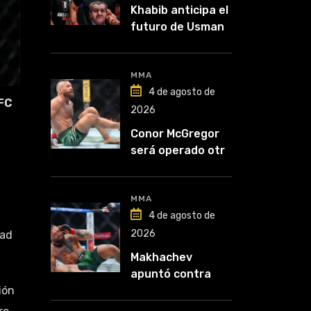
Khabib anticipa el
futuro de Usman
Nurmagomedov:
“Van a ver en qué
liga competirá”
MMA
4 de agosto de
FC
2026
Conor McGregor
será operado otra
vez: “Se viene la
cirugía número
cinco”
MMA
4 de agosto de
2026
dad
Makhachev
apuntó contra
McGregor: “Pelea
ión
por dinero porque