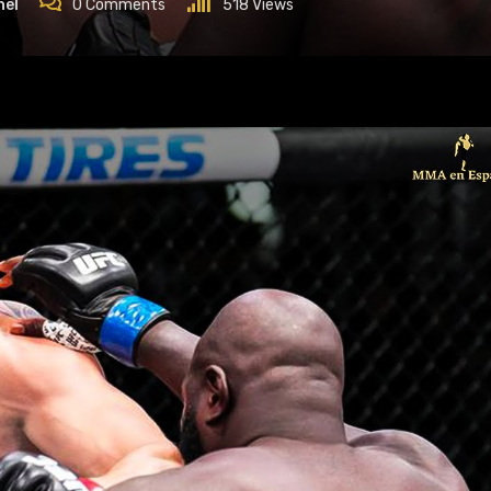
nel
0
Comments
518
Views