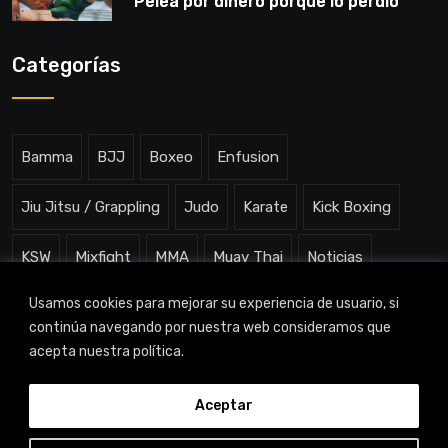
“Pelea por dinero porque lo perdió
todo”
Categorías
Bamma
BJJ
Boxeo
Enfusion
Jiu Jitsu / Grappling
Judo
Karate
Kick Boxing
KSW
Mixfight
MMA
Muay Thai
Noticias
Usamos cookies para mejorar su experiencia de usuario, si
One ChampionShip
Slam Arena
Uncategorized
continúa navegando por nuestra web consideramos que
acepta nuestra política.
Aceptar
TITAN CHANNEL © 2023 |
Aviso legal
|
Política de