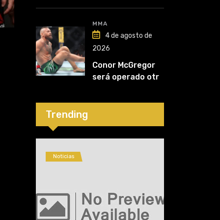
Nurmagomedov:
“Van a ver en qué
liga competirá”
MMA
4 de agosto de
2026
Conor McGregor
será operado otra
vez: “Se viene la
cirugía número
cinco”
Trending
Noticias