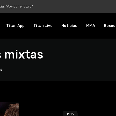
entalidad es inquebrantable”
Titan App
Titan Live
Noticias
MMA
Boxeo
s mixtas
as
MMA