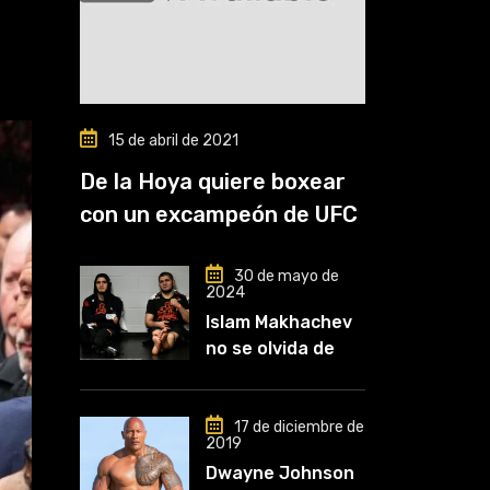
15 de abril de 2021
De la Hoya quiere boxear
con un excampeón de UFC
30 de mayo de
2024
Islam Makhachev
no se olvida de
Khabib: «Lo
conozco desde
que comencé a
17 de diciembre de
2019
entrenar, jugó un
Dwayne Johnson
papel clave en mi