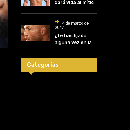
dará vida al mítico
carrera»
luchador de UFC,
Mark Kerr
4 de marzo de
2017
¿Te has fijado
alguna vez en las
orejas de los
luchadores?
Categorías