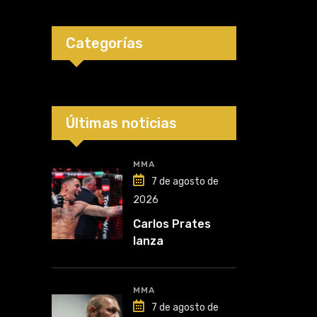
Categorías
Últimas noticias
MMA
7 de agosto de
2026
Carlos Prates
lanza
advertencia: “Voy
por el título”
MMA
7 de agosto de