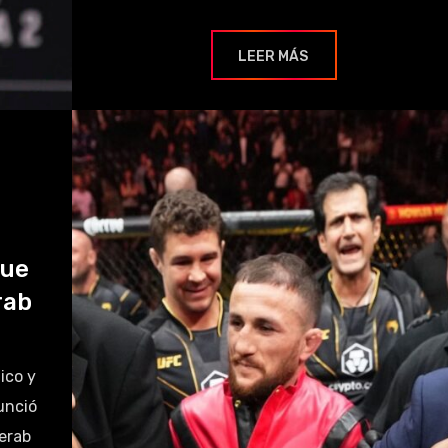
LEER MÁS
que
rab
ico y
unció
erab