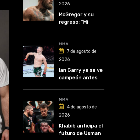
2026
McGregor y su
regreso: “Mi
mentalidad es
inquebrantable”
MMA
7 de agosto de
2026
Ian Garry ya se ve
campeón antes
de enfrentar a
Makhachev
MMA
4 de agosto de
2026
Khabib anticipa el
futuro de Usman