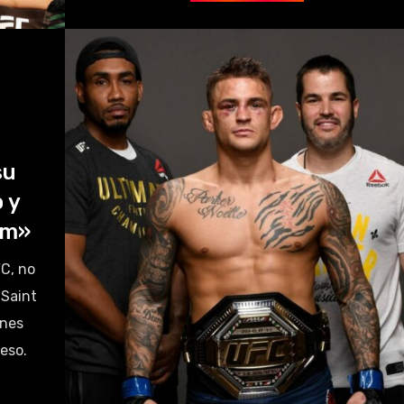
su
 y
am»
FC, no
 Saint
ones
peso.