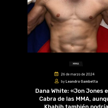
MMA
26 de marzo de 2024
by
Leandro Gambetta
Dana White: «Jon Jones e
Cabra de las MMA, aunq
Khabib también podrí