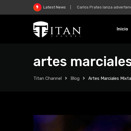
McGregor y su regreso: “Mi m
Latest News
Inicio
artes marciale
Titan Channel
Blog
Artes Marciales Mixt