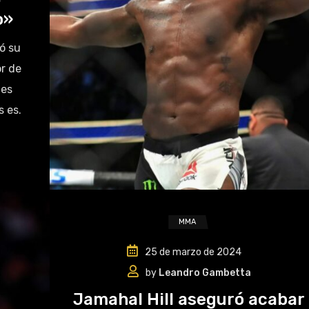
o»
ó su
or de
les
 es.
MMA
25 de marzo de 2024
by
Leandro Gambetta
Jamahal Hill aseguró acabar