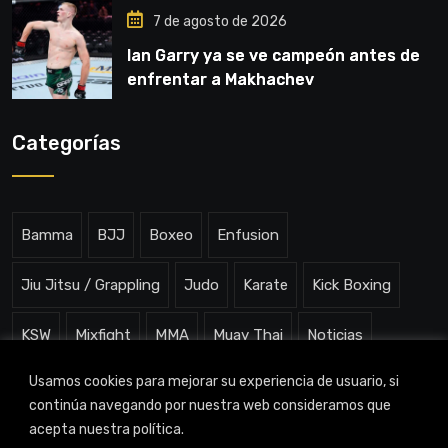
7 de agosto de 2026
Ian Garry ya se ve campeón antes de
enfrentar a Makhachev
Categorías
Bamma
BJJ
Boxeo
Enfusion
Jiu Jitsu / Grappling
Judo
Karate
Kick Boxing
KSW
Mixfight
MMA
Muay Thai
Noticias
Usamos cookies para mejorar su experiencia de usuario, si
One ChampionShip
Slam Arena
Uncategorized
continúa navegando por nuestra web consideramos que
acepta nuestra política.